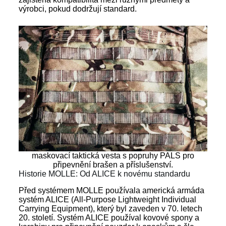
výrobci, pokud dodržují standard.
maskovací taktická vesta s popruhy PALS pro
připevnění brašen a příslušenství.
Historie MOLLE: Od ALICE k novému standardu
Před systémem MOLLE používala americká armáda
systém ALICE (All-Purpose Lightweight Individual
Carrying Equipment), který byl zaveden v 70. letech
20. století. Systém ALICE používal kovové spony a