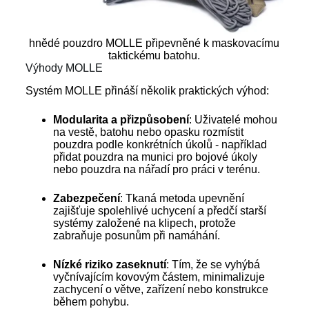
hnědé pouzdro MOLLE připevněné k maskovacímu
taktickému batohu.
Výhody MOLLE
Systém MOLLE přináší několik praktických výhod:
Modularita a přizpůsobení
: Uživatelé mohou
na vestě, batohu nebo opasku rozmístit
pouzdra podle konkrétních úkolů - například
přidat pouzdra na munici pro bojové úkoly
nebo pouzdra na nářadí pro práci v terénu.
Zabezpečení
: Tkaná metoda upevnění
zajišťuje spolehlivé uchycení a předčí starší
systémy založené na klipech, protože
zabraňuje posunům při namáhání.
Nízké riziko zaseknutí
: Tím, že se vyhýbá
vyčnívajícím kovovým částem, minimalizuje
zachycení o větve, zařízení nebo konstrukce
během pohybu.