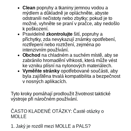
Clean
popruhy a tkaniny jemnou vodou a
mýdlem a důkladně je opláchněte, abyste
odstranili nečistoty nebo zbytky; pokud je to
možné, vyhněte se praní v pračce, aby nedošlo
k poškození.
Pravidelně
zkontrolujte
šití, popruhy a
příchytky, zda nevykazují známky opotřebení,
roztřepení nebo roztržení, zejména po
intenzivním používání.
Obchod
na chladném a suchém místě, aby se
zabránilo hromadění vlhkosti, která může vést
ke vzniku plísní na nylonových materiálech.
Vyměňte stránky
opotřebované součásti, aby
byla zajištěna trvalá kompatibilita a bezpečnost
v nosných aplikacích.
Tyto kroky pomáhají prodloužit životnost taktické
výstroje při náročném používání.
ČASTO KLADENÉ OTÁZKY: Časté otázky o
MOLLE
1. Jaký je rozdíl mezi MOLLE a PALS?