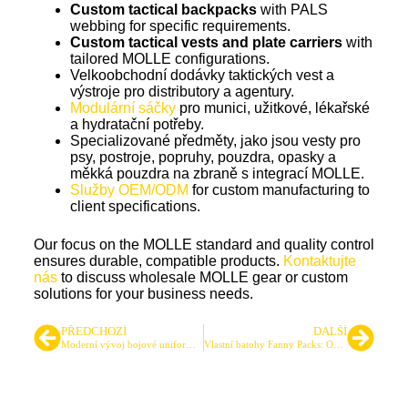
Custom tactical backpacks
with PALS
webbing for specific requirements.
Custom tactical vests and plate carriers
with
tailored MOLLE configurations.
Velkoobchodní dodávky taktických vest a
výstroje pro distributory a agentury.
Modulární sáčky
pro munici, užitkové, lékařské
a hydratační potřeby.
Specializované předměty, jako jsou vesty pro
psy, postroje, popruhy, pouzdra, opasky a
měkká pouzdra na zbraně s integrací MOLLE.
Služby OEM/ODM
for custom manufacturing to
client specifications.
Our focus on the MOLLE standard and quality control
ensures durable, compatible products.
Kontaktujte
nás
to discuss wholesale MOLLE gear or custom
solutions for your business needs.
PŘEDCHOZÍ
DALŠÍ
Moderní vývoj bojové uniformy (BDU)
Vlastní batohy Fanny Packs: Odolná řešení pro taktické, outdoorové i každodenní použití.