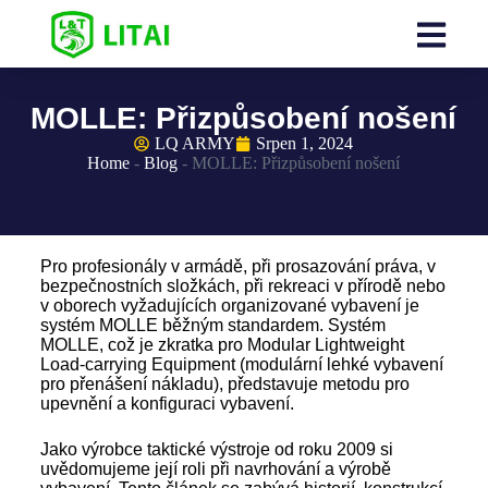
MOLLE: Přizpůsobení nošení
LQ ARMY
Srpen 1, 2024
Home
-
Blog
-
MOLLE: Přizpůsobení nošení
Pro profesionály v armádě, při prosazování práva, v
bezpečnostních složkách, při rekreaci v přírodě nebo
v oborech vyžadujících organizované vybavení je
systém MOLLE běžným standardem. Systém
MOLLE, což je zkratka pro Modular Lightweight
Load-carrying Equipment (modulární lehké vybavení
pro přenášení nákladu), představuje metodu pro
upevnění a konfiguraci vybavení.
Jako výrobce taktické výstroje od roku 2009 si
uvědomujeme její roli při navrhování a výrobě