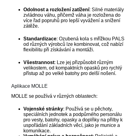
Odolnost a rozložení zatížení
: Silné materiály
zvládnou váhu, přičemž váha je rozložena do
více řad popruhů pro lepší vyvážení a snížení
zátěže.
Standardizace
: Ozubená kola s mřížkou PALS
od různých výrobců lze kombinovat, což nabízí
flexibilitu při získávání a montáži.
Všestrannost
: Lze jej přizpůsobit různým
velikostem, od kompaktních opasků pro rychlý
přístup až po velké batohy pro delší nošení.
Aplikace MOLLE
MOLLE se používá v různých oblastech:
Vojenské stránky
: Používá se u pěchoty,
speciálních jednotek a podpůrného personálu
pro vesty, batohy, opasky a doplňky na přilby k
uspořádání základních věcí, jako je munice a
komunikace.