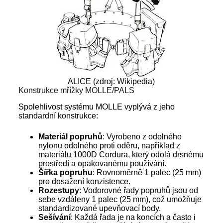
ALICE (zdroj: Wikipedia)
Konstrukce mřížky MOLLE/PALS
Spolehlivost systému MOLLE vyplývá z jeho
standardní konstrukce:
Materiál popruhů
: Vyrobeno z odolného
nylonu odolného proti oděru, například z
materiálu 1000D Cordura, který odolá drsnému
prostředí a opakovanému používání.
Šířka popruhu
: Rovnoměrně 1 palec (25 mm)
pro dosažení konzistence.
Rozestupy
: Vodorovné řady popruhů jsou od
sebe vzdáleny 1 palec (25 mm), což umožňuje
standardizované upevňovací body.
Sešívání
: Každá řada je na koncích a často i