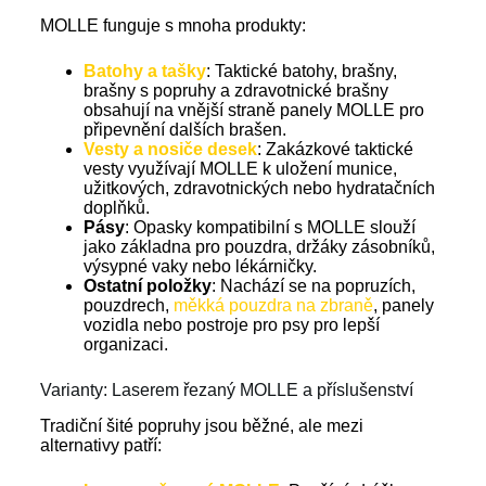
MOLLE funguje s mnoha produkty:
Batohy a tašky
: Taktické batohy, brašny,
brašny s popruhy a zdravotnické brašny
obsahují na vnější straně panely MOLLE pro
připevnění dalších brašen.
Vesty a nosiče desek
: Zakázkové taktické
vesty využívají MOLLE k uložení munice,
užitkových, zdravotnických nebo hydratačních
doplňků.
Pásy
: Opasky kompatibilní s MOLLE slouží
jako základna pro pouzdra, držáky zásobníků,
výsypné vaky nebo lékárničky.
Ostatní položky
: Nachází se na popruzích,
pouzdrech,
měkká pouzdra na zbraně
, panely
vozidla nebo postroje pro psy pro lepší
organizaci.
Varianty: Laserem řezaný MOLLE a příslušenství
Tradiční šité popruhy jsou běžné, ale mezi
alternativy patří: