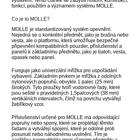
vybavení. Tento článek se zabývá historií, konstrukcí,
funkcí, použitím a významem systému MOLLE.
Co je to MOLLE?
MOLLE je standardizovaný systém upevnění.
Nejedná se o konkrétní předmět, jako je brašna nebo
vesta, ale o platformu, která umožňuje bezpečné
připevnění kompatibilních pouzder, příslušenství a
panelů k základnímu předmětu, jako je batoh, vesta,
opasek nebo panel.
Funguje jako univerzální mřížka pro uspořádání
vybavení. Základním prvkem je mřížka z odolných
nylonových popruhů, obvykle 1 palec (25 mm)
širokých. Tyto proužky tvoří vodorovné řady, které
jsou sešité v pravidelných 1,5palcových (38 mm)
vertikálních intervalech, čímž na povrchu vytvářejí
žebříkový vzor.
Příslušenství určené pro MOLLE má odpovídající
popruhy nebo spony, které se proplétají těmito
řadami a vytvářejí spojení, které je odolné proti
posunutí nebo náhodnému uvolnění. Tím je
zajištěna kompatibilita mezi různými předměty a