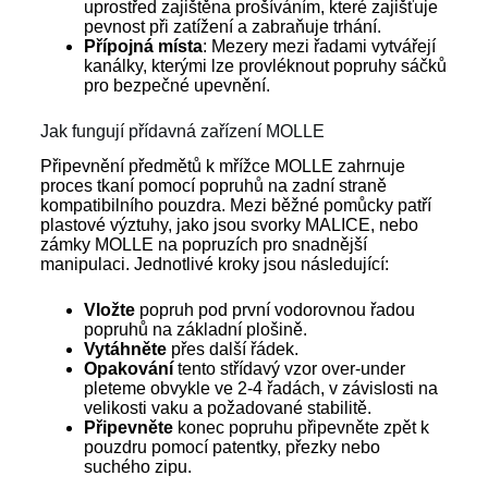
uprostřed zajištěna prošíváním, které zajišťuje
pevnost při zatížení a zabraňuje trhání.
Přípojná místa
: Mezery mezi řadami vytvářejí
kanálky, kterými lze provléknout popruhy sáčků
pro bezpečné upevnění.
Jak fungují přídavná zařízení MOLLE
Připevnění předmětů k mřížce MOLLE zahrnuje
proces tkaní pomocí popruhů na zadní straně
kompatibilního pouzdra. Mezi běžné pomůcky patří
plastové výztuhy, jako jsou svorky MALICE, nebo
zámky MOLLE na popruzích pro snadnější
manipulaci. Jednotlivé kroky jsou následující:
Vložte
popruh pod první vodorovnou řadou
popruhů na základní plošině.
Vytáhněte
přes další řádek.
Opakování
tento střídavý vzor over-under
pleteme obvykle ve 2-4 řadách, v závislosti na
velikosti vaku a požadované stabilitě.
Připevněte
konec popruhu připevněte zpět k
pouzdru pomocí patentky, přezky nebo
suchého zipu.