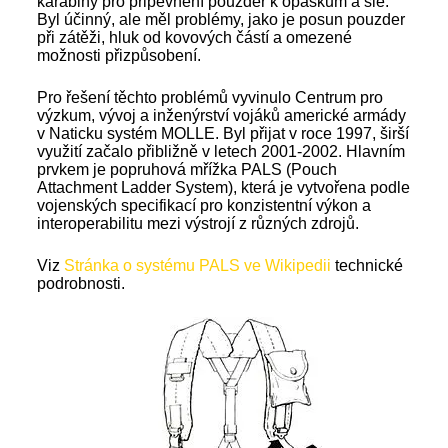
karabiny pro připevnění pouzder k opaskům a šle.
Byl účinný, ale měl problémy, jako je posun pouzder
při zátěži, hluk od kovových částí a omezené
možnosti přizpůsobení.
Pro řešení těchto problémů vyvinulo Centrum pro
výzkum, vývoj a inženýrství vojáků americké armády
v Naticku systém MOLLE. Byl přijat v roce 1997, širší
využití začalo přibližně v letech 2001-2002. Hlavním
prvkem je popruhová mřížka PALS (Pouch
Attachment Ladder System), která je vytvořena podle
vojenských specifikací pro konzistentní výkon a
interoperabilitu mezi výstrojí z různých zdrojů.
Viz
Stránka o systému PALS ve Wikipedii
technické
podrobnosti.