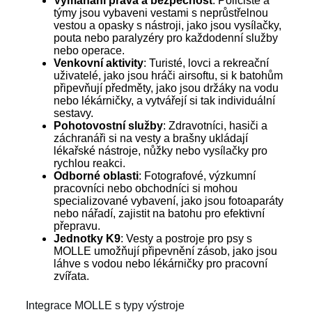
Vymáhání práva a bezpečnost
: Policisté a
týmy jsou vybaveni vestami s neprůstřelnou
vestou a opasky s nástroji, jako jsou vysílačky,
pouta nebo paralyzéry pro každodenní služby
nebo operace.
Venkovní aktivity
: Turisté, lovci a rekreační
uživatelé, jako jsou hráči airsoftu, si k batohům
připevňují předměty, jako jsou držáky na vodu
nebo lékárničky, a vytvářejí si tak individuální
sestavy.
Pohotovostní služby
: Zdravotníci, hasiči a
záchranáři si na vesty a brašny ukládají
lékařské nástroje, nůžky nebo vysílačky pro
rychlou reakci.
Odborné oblasti
: Fotografové, výzkumní
pracovníci nebo obchodníci si mohou
specializované vybavení, jako jsou fotoaparáty
nebo nářadí, zajistit na batohu pro efektivní
přepravu.
Jednotky K9
: Vesty a postroje pro psy s
MOLLE umožňují připevnění zásob, jako jsou
láhve s vodou nebo lékárničky pro pracovní
zvířata.
Integrace MOLLE s typy výstroje