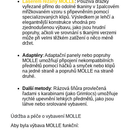
Laserem řezaný MOLLE
: Používá drážky
vyřezané přímo do odolné tkaniny v 1palcovém
mřížkovaném vzoru s připevněním pomocí
specializovaných klipů. Výsledkem je lehčí a
elegantnější konstrukce vhodná pro
zjednodušenou výbavu, jako jsou hrudní
popruhy, ačkoli ve srovnání s tkanými verzemi
může při velmi těžkém zatížení o něco méně
držet.
Adaptéry
: Adaptační panely nebo popruhy
MOLLE umožňují připojení nekompatibilních
předmětů pomocí háčků a smyček nebo klipů
na jedné straně a popruhů MOLLE na straně
druhé.
Další metody
: Rázová šňůra provlečená
řadami s karabinami (jako Grimlocs) umožňuje
rychlé upevnění lehkých předmětů, jako jsou
láhve nebo srolované vybavení.
Údržba a péče o vybavení MOLLE
Aby byla výbava MOLLE funkční: