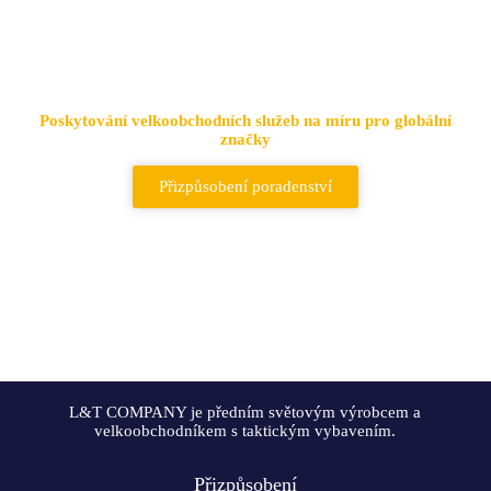
Přední dodavatel taktických
tašek a batohů
Poskytování velkoobchodních služeb na míru pro globální
značky
Přizpůsobení poradenství
L&T COMPANY je předním světovým výrobcem a
velkoobchodníkem s taktickým vybavením.
Přizpůsobení