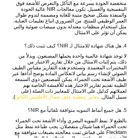
منخفضة الجودة بسرعة مع التآكل والتعرض للأشعة فوق
البنفسجية والغسيل. تكون معالجات NIR عالية الجودة
والمنفذة بشكل صحيح متينة للغاية ومصممة لتدوم طوال
العمر الوظيفي للمنتج. من الضروري اتباع تعليمات العناية،
مثل استخدام منظفات معتدلة بدون مبيضات ضوئية والتي
يمكن أن تؤثر على الامتثال.
4. هل هناك شهادة للامتثال لـ NIR؟ كيف تثبت ذلك؟
لا توجد شهادة عالمية واحدة يحملها المصنعون. وبدلاً من
ذلك، يتم إثبات الامتثال من خلال تقارير الاختبار من
المختبرات المعتمدة. وتستخدم هذه التقارير مقياس الطيف
الضوئي لإنشاء رسم بياني لانعكاس المادة يوضح أداءها عبر
طيف الأشعة تحت الحمراء. يمكن للمصنعين ذوي السمعة
الطيبة تقديم تقارير الاختبار هذه للأقمشة الخاصة بهم
لعملائهم كدليل على الامتثال للمعايير ذات الصلة (على
سبيل المثال,
معايير منظمة حلف شمال الأطلسي (الناتو)
).
5. هل جميع أنماط التمويه متوافقة تلقائياً مع NIR؟
بالطبع لا. نمط التمويه البصري وأداء الأشعة تحت الحمراء
تحت الحمراء هما شيئان منفصلان. يجب طباعة نمط مثل
Flecktarn على قماش تمت معالجته بصبغات متوافقة مع