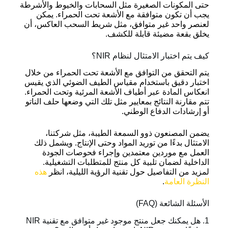
حتى المكونات الصغيرة مثل السحابات والخيوط والأشرطة
يجب أن تكون متوافقة مع الأشعة تحت الحمراء. يمكن
لعنصر واحد غير متوافق، مثل شريط السحب العاكس، أن
يخلق بقعة مضيئة قابلة للكشف.
كيف يتم اختبار الامتثال لنظام NIR؟
يتم التحقق من التوافق مع الأشعة تحت الحمراء من خلال
اختبار دقيق باستخدام مقياس الطيف الضوئي الذي يقيس
انعكاس المادة عبر أطياف الأشعة المرئية وتحت الحمراء.
تتم مقارنة النتائج بمعايير مثل تلك التي وضعها حلف الناتو
أو إرشادات الدفاع الوطني.
يضمن المصنعون ذوو السمعة الطيبة، مثل شركتنا،
الامتثال بدءًا من توريد المواد وحتى الإنتاج. ويشمل ذلك
العمل مع موردين معتمدين وإجراء فحوصات الجودة
الداخلية لضمان تلبية كل منتج للمتطلبات التشغيلية.
لمزيد من التفاصيل حول تقنية الرؤية الليلية، انظر
هذه
النظرة العامة
.
الأسئلة الشائعة (FAQ)
1. هل يمكنك جعل منتج موجود غير متوافق مع تقنية NIR