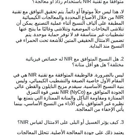
متوافقًا مع تقنية NIR باستخدام رذاذ أو معالجة؟
لا، هذا ليس حلاً موثوقاً أو دائماً. يتم تحقيق التوافق مع تقنية
NIR من خلال الأصباغ المحددة والمعالجات الكيميائية
المطبقة على ألياف النسيج أثناء عملية التصنيع. يمكن أن
تتلاشى البخاخات الموضعية وتتلاشى وغالبًا ما ينتج عنها
تشطيبات غير متناسقة قد لا توفر حماية موحدة. يتم
تضمين الامتثال الحقيقي المتين للأشعة تحت الحمراء في
النسيج منذ البداية.
2. هل النسيج المتوافق مع NIR له خصائص فيزيائية
مختلفة؟ هل هو أقل متانة؟
ليس بالضرورة. فالوظيفة المتوافقة مع تقنية NIR هي في
المقام الأول خاصية الصبغة والتشطيب الكيميائي، وليس
بنية النسيج الأساسية. سيقدم مزيج النايلون والقطن عالي
الجودة المتوافق مع NIR (NyCo) نفس قوة التمزق
الممتازة ومقاومة التآكل والمتانة الممتازة التي يتمتع بها
نظيره غير المتوافق. يأتي الأداء من النسيج الأساسي، بينما
يأتي الإخفاء من المعالجة.
3. كيف يؤثر الغسيل أو البلى على الامتثال لقياس NIR؟
يعتمد ذلك على جودة المعالجة الأصلية. تتحلل المعالجات