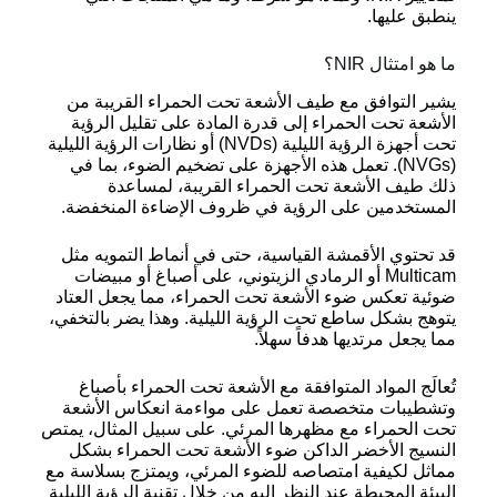
ينطبق عليها.
ما هو امتثال NIR؟
يشير التوافق مع طيف الأشعة تحت الحمراء القريبة من
الأشعة تحت الحمراء إلى قدرة المادة على تقليل الرؤية
تحت أجهزة الرؤية الليلية (NVDs) أو نظارات الرؤية الليلية
(NVGs). تعمل هذه الأجهزة على تضخيم الضوء، بما في
ذلك طيف الأشعة تحت الحمراء القريبة، لمساعدة
المستخدمين على الرؤية في ظروف الإضاءة المنخفضة.
قد تحتوي الأقمشة القياسية، حتى في أنماط التمويه مثل
Multicam أو الرمادي الزيتوني، على أصباغ أو مبيضات
ضوئية تعكس ضوء الأشعة تحت الحمراء، مما يجعل العتاد
يتوهج بشكل ساطع تحت الرؤية الليلية. وهذا يضر بالتخفي،
مما يجعل مرتديها هدفاً سهلاً.
تُعالَج المواد المتوافقة مع الأشعة تحت الحمراء بأصباغ
وتشطيبات متخصصة تعمل على مواءمة انعكاس الأشعة
تحت الحمراء مع مظهرها المرئي. على سبيل المثال، يمتص
النسيج الأخضر الداكن ضوء الأشعة تحت الحمراء بشكل
مماثل لكيفية امتصاصه للضوء المرئي، ويمتزج بسلاسة مع
البيئة المحيطة عند النظر إليه من خلال تقنية الرؤية الليلية