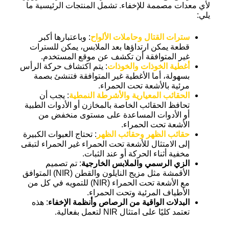
لأي معدات مصممة للإخفاء. تشمل المنتجات الرئيسية ما
يلي:
سترات القتال وحاملات الألواح
: وباعتبارها أكبر
قطعة يمكن ارتداؤها بعد الملابس، يمكن للسترات
غير المتوافقة أن تكشف عن موقع المستخدم.
أغطية الخوذات والخوذات
: يتم اكتشاف حركة الرأس
بسهولة، أما الأغطية غير المتوافقة فتنشئ بصمة
مرئية بالأشعة تحت الحمراء.
الحقائب المعيارية والأشرطة النمطية
: يجب أن
تحافظ الحقائب الخاصة بالمخازن أو الأدوات الطبية
أو الأدوات المساعدة على مستوى منخفض من
الأشعة تحت الحمراء.
حقائب الظهر وحقائب الظهر
: تحتاج العبوات الكبيرة
إلى الامتثال للأشعة تحت الحمراء غير الحمراء لتبقى
مخفية أثناء الحركة أو عند الثبات.
الزي الرسمي والملابس الخارجية
: تم تصميم
الأقمشة مثل مزيج النايلون والقطن (NIR) المتوافق
مع الأشعة تحت الحمراء (NIR) للتمويه في كل من
الأطياف المرئية وتحت الحمراء.
البدلات الواقية من الرصاص وأنظمة الإخفاء
: هذه
تعتمد كليًا على امتثال NIR لتعمل بفعالية.