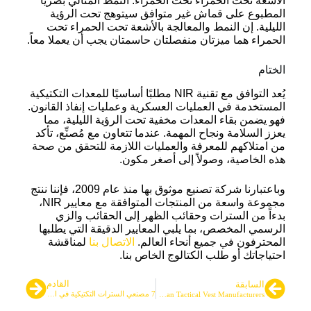
الأشعة تحت الحمراء تحت الحمراء. النمط المثالي بصرياً
المطبوع على قماش غير متوافق سيتوهج تحت الرؤية
الليلية. إن النمط والمعالجة بالأشعة تحت الحمراء تحت
الحمراء هما ميزتان منفصلتان حاسمتان يجب أن يعملا معاً.
الختام
يُعد التوافق مع تقنية NIR مطلبًا أساسيًا للمعدات التكتيكية
المستخدمة في العمليات العسكرية وعمليات إنفاذ القانون.
فهو يضمن بقاء المعدات مخفية تحت الرؤية الليلية، مما
يعزز السلامة ونجاح المهمة. عندما تتعاون مع مُصنِّع، تأكد
من امتلاكهم للمعرفة والعمليات اللازمة للتحقق من صحة
هذه الخاصية، وصولاً إلى أصغر مكون.
وباعتبارنا شركة تصنيع موثوق بها منذ عام 2009، فإننا ننتج
مجموعة واسعة من المنتجات المتوافقة مع معايير NIR،
بدءاً من السترات وحقائب الظهر إلى الحقائب والزي
الرسمي المخصص، بما يلبي المعايير الدقيقة التي يطلبها
المحترفون في جميع أنحاء العالم.
الاتصال بنا
لمناقشة
احتياجاتك أو طلب الكتالوج الخاص بنا.
القادم
السابقة
7 مصنعي السترات التكتيكية في السويد والنرويج وفنلندا
Top 7 German Tactical Vest Manufacturers