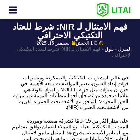
فهم الامتثال لـ NIR: شرط للعتاد
التكتيكي الاحترافي
LQ الجيش
سبتمبر 15, 2025
المنزل
-
بلوق
-
فهم الامتثال لـ NIR: شرط للعتاد التكتيكي
الاحترافي
في عالم المشتريات التكتيكية والعسكرية ومشتريات
قوات إنفاذ القانون، تعتبر المواصفات بالغة الأهمية. في
حين أن ميزات مثل حزام MOLLE والمواد القوية هي
علامات جودة مرئية، فإن أحد المتطلبات المهمة غير مرئية
للعين المجردة: التوافق مع الأشعة تحت الحمراء القريبة
من الأشعة تحت الحمراء (NIR).
على مدار أكثر من 15 عامًا كشركة مصنعة وموردة
للمعدات التكتيكية، عملنا مع العملاء لضمان توافق معداتهم
مع المعايير الأساسية. يشرح هذا المقال ما هو الامتثال
لمعايير NIR، ولماذا هو شرط، وما هي المنتجات التي