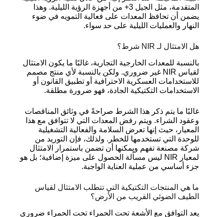
المتقدمة، مثل الجيل 3+ من أجهزة الرؤية الليلية. وهذا
يضمن أن تحافظ المعدات على فعالية التمويه في ضوء
النهار والعمليات الليلية على حد سواء.
هل الامتثال لـ NIR شرط؟
بالنسبة للمعدات الخارجية التجارية، غالبًا ما يكون الامتثال
لقياس NIR غير ضروري. ولكن بالنسبة لأي منتج مصمم
للاستخدامات العسكرية الاحترافية أو تطبيق القانون أو
الاستخدامات التكتيكية الجادة، فهو ضرورة مطلقة.
غالبًا ما يتم ذكر هذا الشرط صراحةً في وثائق المناقصات
وعقود الشراء. ويتم رفض المعدات التي لا تتوافق مع هذا
المعيار، حيث إنها تعرض السلامة والفعالية التشغيلية
للوحدة التي تستخدمها للخطر. ولذلك، فإن التوريد من
شركة مصنعة تفهم ويمكنها أن تضمن باستمرار الامتثال
لمعيار NIR ليس مسألة الحصول على ميزة إضافية؛ بل هو
جزء أساسي من عملية العناية الواجبة.
ما هي المنتجات التكتيكية التي تتطلب الامتثال لقياس
الطيف الضوئي القريب من الأرض؟
يعد التوافق مع الأشعة تحت الحمراء تحت الحمراء ضروري