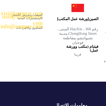
xixi@aetgear.com
المبيعات وعروض الأسعار
sisii@lqcompany.
الاستفسارات العامة
الصين(ورشة عمل المكتب)
com
info@aetgear.com
الشكاوى والاقتراحات
رقم 368 ، HaoXin المبنى ،
ChongHong Street,مدينة
تشيوانتشو بمقاطعة
فوجيان
فيتنام (مكتب وورشة
عمل)
قريبا
دة
معلومات الاتصال