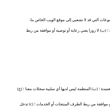
وعات التي قد لا تشعبي إلى موقع الويب الخاص بنا.
 (ب) لا زورا يعني رعاية أو توصية أو موافقة من ربط
عتمدة ؛ (ب) المنظمة ليس لديها أي سلبية سجلات معنا ؛ (ج)
هذه المنظمات قد وصلة إلى الصفحة الرئيسية لدينا طالما الرابط: (أ) ليس في أي وسيلة خادعة ؛ (ب) لا زورا يعني رعاية أو توصية أو موافقة من ربط الطرف المنتجات أو الخدمات ؛ (c) تدخل