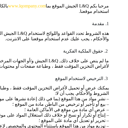
مرحبا بكم L&Q الجيش الموقع بما
www.lqompany.com
بالكا
استخدام موقعنا.
1. مقدمة
هذه الشروط ت
والأحكام ، يجب عليك عدم استخدام موقعنا على الانترنت.
2. حقوق الملكية الفكرية
ما لم ينص على خلاف ذلك, L&Q ا
لأغراض التخزين المؤقت فقط ، وطباعة صفحات أو محتويات أ
3. الترخيص لاستخدام الموقع
يمكنك عرض أو تحميل لأغراض التخزين المؤقت فقط ، وطباعة
الشروط والأحكام. يجب أن لا:
– نشر مواد من هذا الموقع (بما في ذلك إعادة نشرها على موق
– بيع أو تأجير أو ترخيص من الباطن مادة من الموقع ؛
– عرض أي مادة من موقع في الأماكن العامة ؛
– إنتاج أو تكرار أو نسخ أو خلاف ذلك استغلال المواد على موق
– تحرير أو تعديل أي مادة على الموقع ؛
– توزيع مواد من هذا الموقع باستثناء المحتوى والمخصص لإعاد