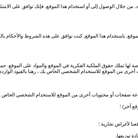
Finnish
د. من خلال الوصول إلى أو استخدام هذا الموقع, فإنك توافق على الامتثال
Korean
Swedish
Indonesian
حدد القواعد واللوائح لاستخدام L&Q الجيش الموقع. باستخدام هذا الموقع, كنت توافق على هذه 
Italian
Lithuanian
Turkish
لجيش و/أو الجهات المرخصة لها تملك حقوق الملكية الفكرية في الموقع والمواد على
خرى من الموقع للاستخدام الشخصي الخاص بك ، رهنا بالقيود الواردة 
 صفحات أو محتويات أخرى من الموقع للاستخدام الشخصي الخاص بك ، ر
ع آخر) ؛
عنا لأغراض تجارية ؛
ة توزيعها.