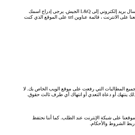
إذا كنت واحدا من المنظمات المدرجة في الفقرة 2 أعلاه وترغب في ربط إلى موقع الويب الخاص بنا ، يجب أن إعلامنا عن طريق إرسال بريد إلكتروني إلى L&Q الجيش. يرجى إدراج اسمك
المنظمة الاسم, معلومات الاتصال وكذلك URL موقع الويب الخاص بك ، قائمة من عناوين المواقع التي كنت تنوي الارتباط على موقعنا على الانترنت ، قائمة عناوين url على الموقع الذي كنت
ميع المطالبات التي رفعت على موقع الويب الخاص بك. لا
وقعنا على شبكة الإنترنت عند الطلب. كما أننا نحتفظ
 ربط الشروط والأحكام.