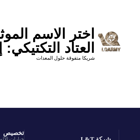
اختر الاسم الموث
العتاد التكتيكي: إ
شريكا متفوقة حلول المعدات
تخصيص
شركة L&T
خيارات الألو