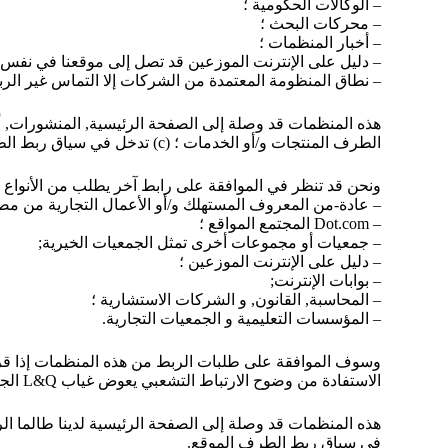
– الوكالات الحكومية ؛
– محركات البحث ؛
– أخبار المنظمات ؛
– دليل على الإنترنت الموزعين قد تصل إلى موقعنا في نفس 
– نطاق المنظومة المعتمدة من الشركات إلا التماس غير الرب
هذه المنظمات قد وصلة إلى الصفحة الرئيسية, المنشورات, أو
الطرف المنتجات و/أو الخدمات ؛ (c) تدخل في سياق ربط الطرف الموقع.
ونحن قد تنظر في الموافقة على رابط آخر يطلب من الأنواع ا
– عادة-من المعروف المستهلك و/أو الأعمال التجارية من مصا
– Dot.com المجتمع المواقع ؛
– جمعيات أو مجموعات أخرى تمثل الجمعيات الخيرية;
– دليل على الإنترنت الموزعين ؛
– بوابات الإنترنت;
– المحاسبة, القانون, و الشركات الاستشارية ؛
– المؤسسات التعليمية و الجمعيات التجارية.
وسوف الموافقة على طلبات الربط من هذه المنظمات إذا قررنا 
الاستفادة من وضوح الارتباط التشعبي يعوض غياب L&Q الجيش ؛ (د) الرابط هو في سياق العامة معلومات الموارد.
في سياق ربط الطرف الموقع.