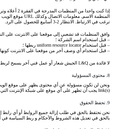
ترغب في الارتباط. الانتظار 2-3 أسابيع للحصول على الرد.
وافق المنظمات قد تشعبي إلى موقعنا على الانترنت على النحو
– قبل استخدام اسم الشركة ؛
– قبل استخدام uniform resource locator ربطها ؛
– قبل استخدام أي وصف آخر من موقعنا على الانترنت كون
لا فائدة من L&Q الجيش شعار أو عمل فني آخر يسمح لربط غائبة العلامة التجارية الترخيص.
8. محتوى المسؤولية
ونحن لن تكون مسؤولة عن أي محتوى يظهر على موقع الويب ا
link(s) يجب أن تظهر على أي موقع على شبكة الإنترنت التي يمكن أن تفسر بأنها تشهيرية أو فاحشة أو الجنائية أو التي تنتهك خلاف ذلك ينتهك أو دعاة التعدي أو انتهاك أي طرف ثالث حقوق.
9. تحفظ الحقوق
نحن نحتفظ بالحق في طلب إزالة جميع الروابط أو أي رابط إلى
بالحق في تعديل هذه الشروط والأحكام و ربط السياسة في أي