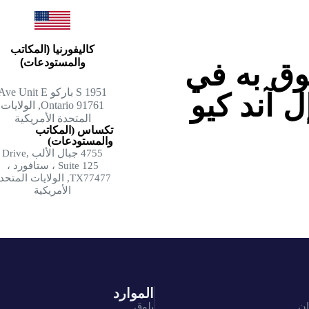
كاليفورنيا (المكاتب
والمستودعات)
وق به في
1951 S باركو Ave Unit E
ل آند كيو
Ontario 91761, الولايات
المتحدة الأمريكية
تكساس (المكاتب
والمستودعات)
4755 جبال الألب Drive,
Suite 125 ، ستافورد ،
TX77477, الولايات المتح
الأمريكية
الموارد
ان
بلوق