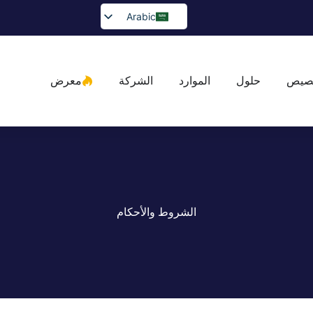
Arabic
English
Spanish
صيص
حلول
الموارد
الشركة
معرض
Portuguese
French
German
Japanese
Russian
Bulgarian
الشروط والأحكام
Greek
Czech
Romanian
Ukrainian