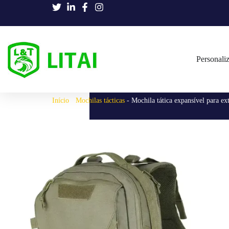
Personali
Início
-
Mochilas tácticas
-
Mochila tática expansível para ext