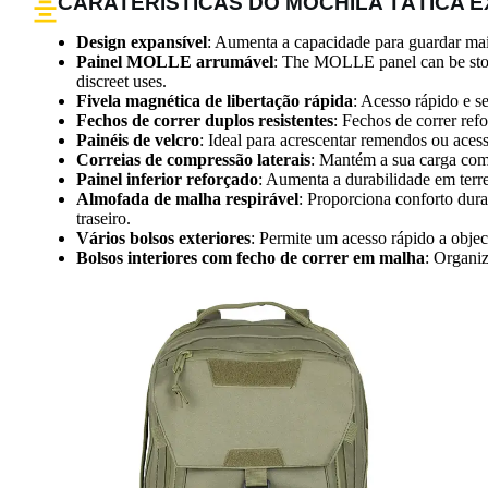
CARATERÍSTICAS DO MOCHILA TÁTICA E
Design expansível
: Aumenta a capacidade para guardar ma
Painel MOLLE arrumável
: The MOLLE panel can be stored
discreet uses.
Fivela magnética de libertação rápida
: Acesso rápido e s
Fechos de correr duplos resistentes
: Fechos de correr re
Painéis de velcro
: Ideal para acrescentar remendos ou acess
Correias de compressão laterais
: Mantém a sua carga com
Painel inferior reforçado
: Aumenta a durabilidade em terre
Almofada de malha respirável
: Proporciona conforto dura
traseiro.
Vários bolsos exteriores
: Permite um acesso rápido a obje
Bolsos interiores com fecho de correr em malha
: Organiz