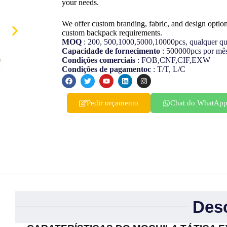
Finnish
your needs.
Korean
We offer custom branding, fabric, and design option
custom backpack requirements.
Swedish
MOQ
: 200, 500,1000,5000,10000pcs, qualquer qu
Capacidade de fornecimento
: 500000pcs por mê
Indonesian
Condições comerciais
: FOB,CNF,CIF,EXW
Italian
Condições de pagamentoc
: T/T, L/C
Lithuanian
Turkish
Pedir orçamento
Chat do WhatAp
Des