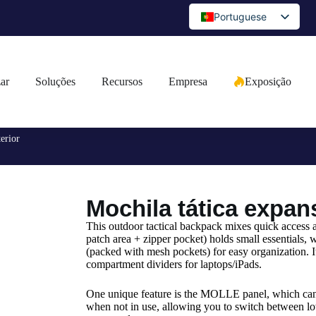
Portuguese
English
Spanish
zar
Soluções
Recursos
Empresa
Exposição
Arabic
French
German
erior
Japanese
Russian
Mochila tática expans
Bulgarian
Greek
This outdoor tactical backpack mixes quick access an
patch area + zipper pocket) holds small essentials, 
Czech
(packed with mesh pockets) for easy organization.
compartment dividers for laptops/iPads.
Romanian
One unique feature is the MOLLE panel, which can 
Ukrainian
when not in use, allowing you to switch between low