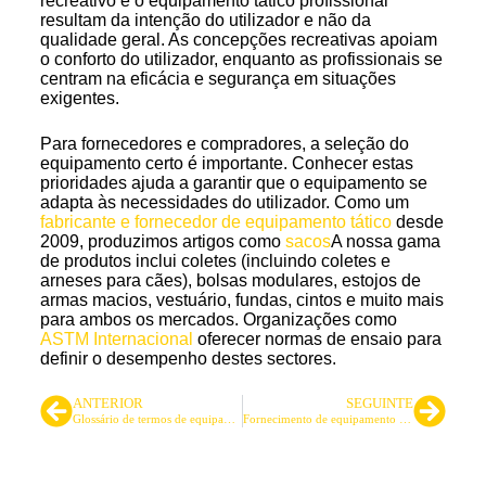
recreativo e o equipamento tático profissional
resultam da intenção do utilizador e não da
qualidade geral. As concepções recreativas apoiam
o conforto do utilizador, enquanto as profissionais se
centram na eficácia e segurança em situações
exigentes.
Para fornecedores e compradores, a seleção do
equipamento certo é importante. Conhecer estas
prioridades ajuda a garantir que o equipamento se
adapta às necessidades do utilizador. Como um
fabricante e fornecedor de equipamento tático
desde
2009, produzimos artigos como
sacos
A nossa gama
de produtos inclui coletes (incluindo coletes e
arneses para cães), bolsas modulares, estojos de
armas macios, vestuário, fundas, cintos e muito mais
para ambos os mercados. Organizações como
ASTM Internacional
oferecer normas de ensaio para
definir o desempenho destes sectores.
ANTERIOR
SEGUINTE
Glossário de termos de equipamento tático de um fabricante
Fornecimento de equipamento tático sustentável: Guia do Comprador B2B para Valor e Conformidade