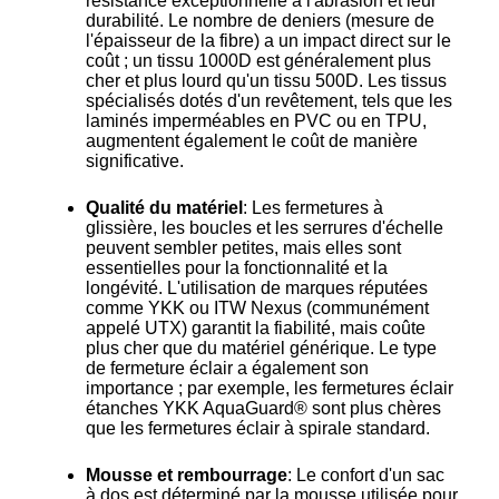
résistance exceptionnelle à l'abrasion et leur
durabilité. Le nombre de deniers (mesure de
l'épaisseur de la fibre) a un impact direct sur le
coût ; un tissu 1000D est généralement plus
cher et plus lourd qu'un tissu 500D. Les tissus
spécialisés dotés d'un revêtement, tels que les
laminés imperméables en PVC ou en TPU,
augmentent également le coût de manière
significative.
Qualité du matériel
: Les fermetures à
glissière, les boucles et les serrures d'échelle
peuvent sembler petites, mais elles sont
essentielles pour la fonctionnalité et la
longévité. L'utilisation de marques réputées
comme YKK ou ITW Nexus (communément
appelé UTX) garantit la fiabilité, mais coûte
plus cher que du matériel générique. Le type
de fermeture éclair a également son
importance ; par exemple, les fermetures éclair
étanches YKK AquaGuard® sont plus chères
que les fermetures éclair à spirale standard.
Mousse et rembourrage
: Le confort d'un sac
à dos est déterminé par la mousse utilisée pour