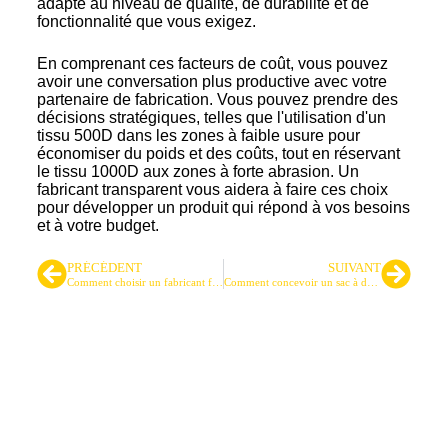
adapté au niveau de qualité, de durabilité et de
fonctionnalité que vous exigez.
En comprenant ces facteurs de coût, vous pouvez
avoir une conversation plus productive avec votre
partenaire de fabrication. Vous pouvez prendre des
décisions stratégiques, telles que l'utilisation d'un
tissu 500D dans les zones à faible usure pour
économiser du poids et des coûts, tout en réservant
le tissu 1000D aux zones à forte abrasion. Un
fabricant transparent vous aidera à faire ces choix
pour développer un produit qui répond à vos besoins
et à votre budget.
PRÉCÉDENT
SUIVANT
Comment choisir un fabricant fiable de ceintures tactiques personnalisées ?
Comment concevoir un sac à dos de randonnée résistant aux intempéries : Le point de vue d'un fabricant
Principal fournisseur de sacs
tactiques et de sacs à dos