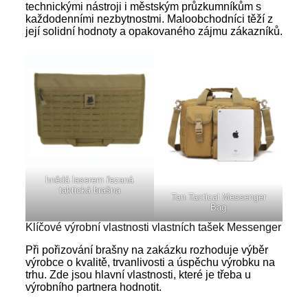
technickými nástroji i městským průzkumníkům s
každodenními nezbytnostmi. Maloobchodníci těží z
její solidní hodnoty a opakovaného zájmu zákazníků.
hnědá laserem řezaná
taktická brašna
Tan Tactical Messenger
Bag
Klíčové výrobní vlastnosti vlastních tašek Messenger
Při pořizování brašny na zakázku rozhoduje výběr
výrobce o kvalitě, trvanlivosti a úspěchu výrobku na
trhu. Zde jsou hlavní vlastnosti, které je třeba u
výrobního partnera hodnotit.