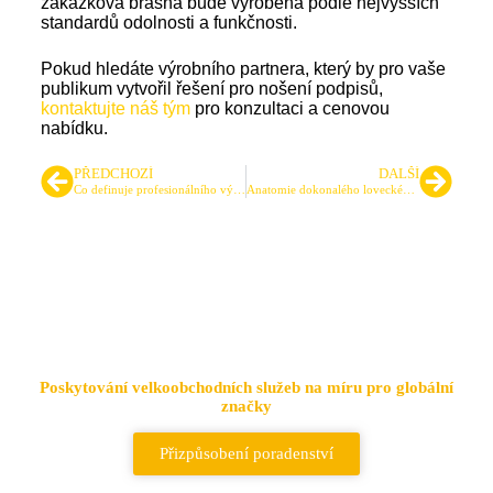
zakázková brašna bude vyrobena podle nejvyšších
standardů odolnosti a funkčnosti.
Pokud hledáte výrobního partnera, který by pro vaše
publikum vytvořil řešení pro nošení podpisů,
kontaktujte náš tým
pro konzultaci a cenovou
nabídku.
PŘEDCHOZÍ
DALŠÍ
Co definuje profesionálního výrobce vojenských batohů?
Anatomie dokonalého loveckého batohu
Přední dodavatel taktických
tašek a batohů
Poskytování velkoobchodních služeb na míru pro globální
značky
Přizpůsobení poradenství