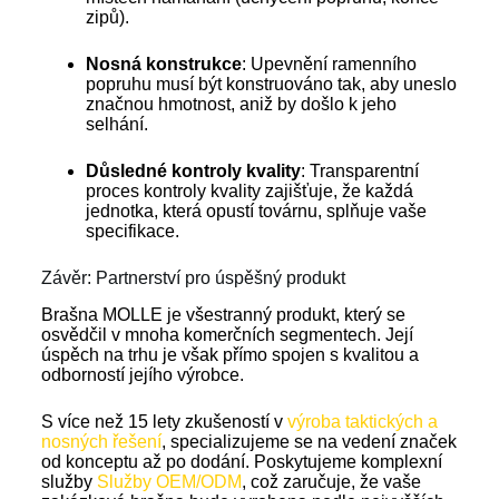
zipů).
Nosná konstrukce
: Upevnění ramenního
popruhu musí být konstruováno tak, aby uneslo
značnou hmotnost, aniž by došlo k jeho
selhání.
Důsledné kontroly kvality
: Transparentní
proces kontroly kvality zajišťuje, že každá
jednotka, která opustí továrnu, splňuje vaše
specifikace.
Závěr: Partnerství pro úspěšný produkt
Brašna MOLLE je všestranný produkt, který se
osvědčil v mnoha komerčních segmentech. Její
úspěch na trhu je však přímo spojen s kvalitou a
odborností jejího výrobce.
S více než 15 lety zkušeností v
výroba taktických a
nosných řešení
, specializujeme se na vedení značek
od konceptu až po dodání. Poskytujeme komplexní
služby
Služby OEM/ODM
, což zaručuje, že vaše