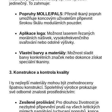
jedinečný. To zahrnuje:
Popruhy MOLLE/PALS
: Přesně tkaný popruh
umožňuje koncovým uživatelům připevnit
širokou škálu modulárních pouzder.
Aplikace loga
: Možnost laserem řezaných
morálních nášivek, vysokofrekvenčního
svařování nebo odolné výšivky.
Vlastní barvy a materiály
: Možnost sladit
barvy konkrétních značek nebo dokonce získat
speciální tkaniny.
3. Konstrukce a kontrola kvality
I ty nejlepší materiály mohou být znehodnoceny
špatnou konstrukcí. Spolehlivý výrobce prokazuje
své odborné znalosti prostřednictvím:
Zesílené prošívání
: Pro dlouhou životnost je
nezbytné připevnění prutů na všech kritických
místech namáhání (uchycení popruhů, konce