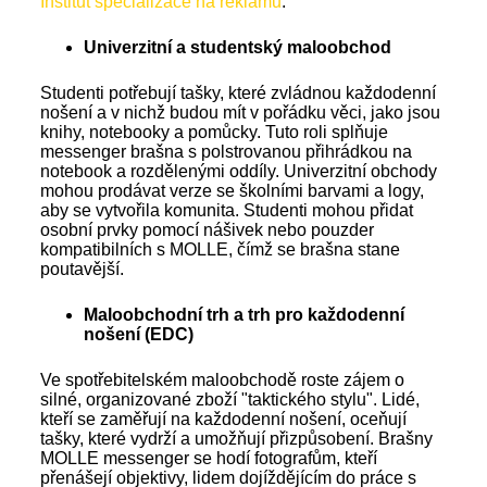
Institut specializace na reklamu
.
Univerzitní a studentský maloobchod
Studenti potřebují tašky, které zvládnou každodenní
nošení a v nichž budou mít v pořádku věci, jako jsou
knihy, notebooky a pomůcky. Tuto roli splňuje
messenger brašna s polstrovanou přihrádkou na
notebook a rozdělenými oddíly. Univerzitní obchody
mohou prodávat verze se školními barvami a logy,
aby se vytvořila komunita. Studenti mohou přidat
osobní prvky pomocí nášivek nebo pouzder
kompatibilních s MOLLE, čímž se brašna stane
poutavější.
Maloobchodní trh a trh pro každodenní
nošení (EDC)
Ve spotřebitelském maloobchodě roste zájem o
silné, organizované zboží "taktického stylu". Lidé,
kteří se zaměřují na každodenní nošení, oceňují
tašky, které vydrží a umožňují přizpůsobení. Brašny
MOLLE messenger se hodí fotografům, kteří
přenášejí objektivy, lidem dojíždějícím do práce s