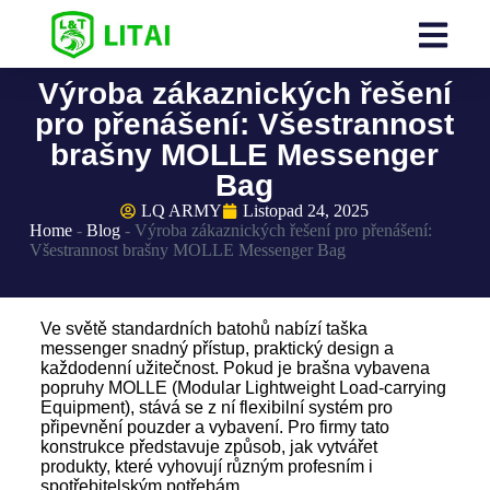
Výroba zákaznických řešení
pro přenášení: Všestrannost
brašny MOLLE Messenger
Bag
LQ ARMY
Listopad 24, 2025
Home
-
Blog
-
Výroba zákaznických řešení pro přenášení:
Všestrannost brašny MOLLE Messenger Bag
Ve světě standardních batohů nabízí taška
messenger snadný přístup, praktický design a
každodenní užitečnost. Pokud je brašna vybavena
popruhy MOLLE (Modular Lightweight Load-carrying
Equipment), stává se z ní flexibilní systém pro
připevnění pouzder a vybavení. Pro firmy tato
konstrukce představuje způsob, jak vytvářet
produkty, které vyhovují různým profesním i
spotřebitelským potřebám.