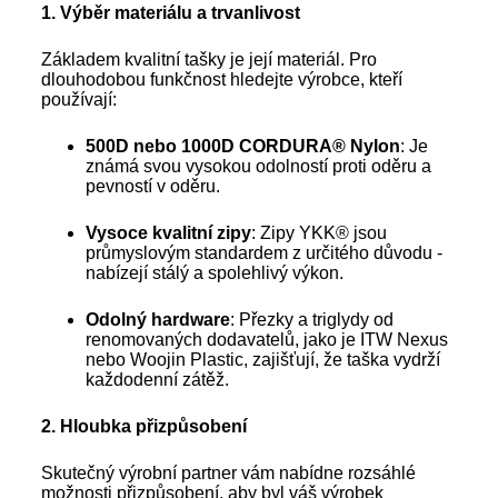
1. Výběr materiálu a trvanlivost
Základem kvalitní tašky je její materiál. Pro
dlouhodobou funkčnost hledejte výrobce, kteří
používají:
500D nebo 1000D CORDURA® Nylon
: Je
známá svou vysokou odolností proti oděru a
pevností v oděru.
Vysoce kvalitní zipy
: Zipy YKK® jsou
průmyslovým standardem z určitého důvodu -
nabízejí stálý a spolehlivý výkon.
Odolný hardware
: Přezky a triglydy od
renomovaných dodavatelů, jako je ITW Nexus
nebo Woojin Plastic, zajišťují, že taška vydrží
každodenní zátěž.
2.
Hloubka přizpůsobení
Skutečný výrobní partner vám nabídne rozsáhlé
možnosti přizpůsobení, aby byl váš výrobek