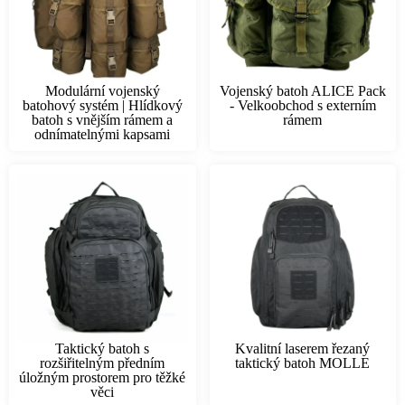
Modulární vojenský
Vojenský batoh ALICE Pack
batohový systém | Hlídkový
- Velkoobchod s externím
batoh s vnějším rámem a
rámem
odnímatelnými kapsami
Taktický batoh s
Kvalitní laserem řezaný
rozšiřitelným předním
taktický batoh MOLLE
úložným prostorem pro těžké
věci