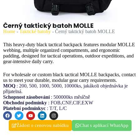
Černý taktický batoh MOLLE
Home
-
Taktické batohy
-
Černý taktický batoh MOLLE
This heavy-duty black tactical backpack features modular MOLLE
webbing, multiple organized compartments, and ergonomic
padding, designed for tactical operations, outdoor expeditions, and
gear-intensive daily carry.
For wholesale or custom black tactical MOLLE backpacks, contact
us to meet your durable, modular gear carry requirements.
MOQ
: 200, 500, 1000, 5000, 10000ks, jakákoli objednávka je
přijatelná.
Schopnost zásobování
: 500000ks měsíčně
Obchodní podmínky
: FOB,CNF,CIF,EXW
Platební podmínkyc
: T/T, L/C
Žádost o cenovou nabídku
Chat s aplikací WhatApp