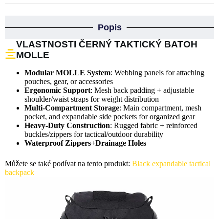
Popis
VLASTNOSTI ČERNÝ TAKTICKÝ BATOH
MOLLE
Modular MOLLE System
: Webbing panels for attaching
pouches, gear, or accessories
Ergonomic Support
: Mesh back padding + adjustable
shoulder/waist straps for weight distribution
Multi-Compartment Storage
: Main compartment, mesh
pocket, and expandable side pockets for organized gear
Heavy-Duty Construction
: Rugged fabric + reinforced
buckles/zippers for tactical/outdoor durability
Waterproof Zippers+Drainage Holes
Můžete se také podívat na tento produkt:
Black expandable tactical
backpack