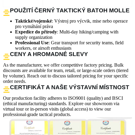
POUŽITÍ ČERNÝ TAKTICKÝ BATOH MOLLE
Taktické/vojenské
: Výstroj pro výcvik, mise nebo operace
pro vymáhání práva
Expedice do přírody
: Multi-day hiking/camping with
supply organization
Professional Use
: Gear transport for security teams, field
workers, or airsoft enthusiasts
CENY A HROMADNÉ SLEVY
As the manufacturer, we offer competitive factory pricing. Bulk
discounts are available for team, retail, or large-scale orders (tiered
by volume). Reach out to discuss tailored pricing for your specific
order needs.
CERTIFIKÁT A NAŠE VÝSTAVNÍ MÍSTNOST
Our production facility adheres to ISO9001 (quality) and BSCI
(ethical manufacturing) standards. Explore our showroom via
virtual tour or in-person visits (global access) to view our
professional-grade tactical products.