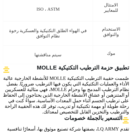
الامتثال
ISO ، ASTM
للمعايير
الاستخدام
في الهواء الطلق التكتيكية والعسكرية رخوة
والتوافق
نظام التوافق
موك
سيتم مناقشتها
تطبيق حزمة الترطيب التكتيكية MOLLE
صُممت حقيبة الترطيب التكتيكية MOLLE للأنشطة الخارجية عالية
الأداء والعمليات التكتيكية التي يكون فيها الترطيب ضروريًا. بفضل
نظام الترطيب المدمج بها وحزام MOLLE، فهي مثالية للعسكريين
أو المتنزهين أو عشاق الأنشطة الخارجية الذين يحتاجون إلى الحفاظ
على ترطيب الجسم أثناء حمل المعدات الأساسية. سواءً كنت في
رحلة طويلة أو مهمة تكتيكية أو تدريب، توفر لك هذه الحقيبة الراحة
والترطيب والتخزين القابل للتخصيص لمعداتك.
التسعير بالجملة خصومات
تقدم LQ ARMY، بصفتها شركة تصنيع موثوق بها، أسعارًا تنافسية