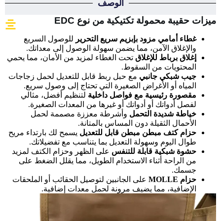
الوصف
ميزات حقيبة محمولة تكتيكية من نوع EDC
غطاء أمامي مزود بإبزيم سريع التحرير
للوصول السريع
والإغلاق الآمن، مما يضمن سهولة الوصول إلى معداتك.
إغلاق برباط للإغلاق
تحت الغطاء لمزيد من الأمان، مما يحمي
المحتويات من السقوط.
جيب شبكي جانبي
مع حبل ربط قابل للتعديل لحمل زجاجات
المياه أو الأغراض الصغيرة التي تحتاج إلى وصول سريع.
مقصورة رئيسية مع فواصل داخلية
لتنظيم أفضل، مثالي
لفصل أدواتك أو أدواتك أو غيرها من المعدات الصغيرة.
خياطة شديدة التحمل
وأشرطة معززة مصممة لحمل
الأحمال الثقيلة دون المساس بالمتانة.
حزام كتف مبطن مبطن قابل للتعديل
يسمح لك بارتداء مريح
طوال اليوم وسهولة التعديل بما يتناسب مع تفضيلاتك.
حشوة شبكية قابلة للتنفس
على الظهر وحزام الكتف لمزيد
من الراحة أثناء الاستخدام الطويل، مما يقلل الضغط على
جسمك.
حزام MOLLE
على الجانبين لتوصيل الحقائب أو الملحقات
الإضافية، مما يضيف مرونة لحمل معدات إضافية.