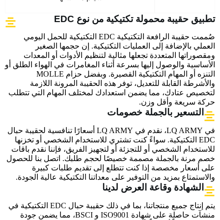
تطبيق حقيبة محمولة تكتيكية من نوع EDC
صُممت حقيبة الرافعة التكتيكية EDC التكتيكية للحمل اليومي
العملي بالإضافة إلى العمليات التكتيكية. إن حجمها الصغير
ومقصوراتها المتعددة تجعلها مثالية لتنظيم الأدوات أو المعدات
الأساسية والوصول إليها بسرعة أثناء المغامرات في الهواء الطلق أو
التنزه أو المهام التكتيكية القصيرة. وبفضل حزام MOLLE
والأشرطة القابلة للتعديل، توفر هذه الحقيبة المرونة اللازمة
لتخصيص عتادك، مما يضمن استعدادك لمختلف المهام التي تتطلب
حركة سريعة وأقل وزن.
التسعير بالجملة خصومات
في LQ ARMY، نقدم في LQ ARMY أسعارًا تنافسية لحقيبة حبال
EDC التكتيكية. سواءً كنت تشتري للاستخدام الشخصي أو تخزنها
للاستخدام الشخصي أو للتجزئة أو لتجهيز الفريق، فإننا نقدم باقات
خصم مرنة بالجملة مصممة خصيصًا لحجم طلبك. اتصل بنا للحصول
على أسعار مخصصة إذا كنت تتطلع إلى تقديم طلبات كبيرة
والاستمتاع بمزيد من التوفير على معداتنا التكتيكية عالية الجودة.
الشهادة وقاعة العرض لدينا
يتم إنتاج جميع منتجاتنا، بما في ذلك حقيبة حبال EDC التكتيكية في
منشآت حاصلة على شهادة ISO9001 و BSCI، مما يضمن جودة