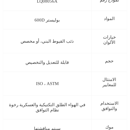
LQ08056A
المواد
بوليستر 600D
خيارات
ذئب القيوط البني، أو مخصص
الألوان
حجم
قابلة للتعديل والتخصيص
الامتثال
ISO ، ASTM
للمعايير
الاستخدام
في الهواء الطلق التكتيكية والعسكرية رخوة
والتوافق
نظام التوافق
موك
سيتم مناقشتها