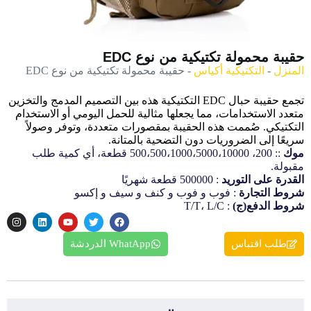
حقيبة محمولة تكتيكية من نوع EDC
المنزل
-
التكتيكية أكياس
-
حقيبة محمولة تكتيكية من نوع EDC
تجمع حقيبة حبال EDC التكتيكية هذه بين التصميم المدمج والتخزين
متعدد الاستخدامات، مما يجعلها مثالية للحمل اليومي أو الاستخدام
التكتيكي. صُممت هذه الحقيبة بمقصورات متعددة، وتوفر وصولاً
سريعًا إلى الضروريات دون التضحية بالمتانة.
موك
:: 200، 500،500،1000،5000،10000 قطعة، أي كمية طلب
مقبولة.
القدرة على التوريد
: 500000 قطعة شهريًا
شروط التجارة
: فوب و فوب و كنف و سيف و إكسو
شروط الدفع(ج)
: T/T، L/C
طلب اقتباس
WhatApp الدردشة