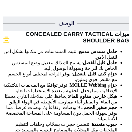
الوصف
ميزات CONCEALED CARRY TACTICAL
SHOULDER BAG
حامل مسدس مدمج
: تثبت المسدسات في مكانها بشكل آمن
للنقل الآمن.
حامل قابل للفصل
: يسمح لك ذلك بتعديل وضع المسدس
الخاص بك للراحة وسهولة الوصول إليه.
حزام كتف قابل للتعديل
: يوفر الراحة لمختلف أنواع الجسم
مع مقبض قوي ومتين.
حزام MOLLE Webbing
: توفر توافقًا مع الملحقات التكتيكية
الإضافية، مما يجعل الحقيبة متعددة الاستخدامات للغاية.
هيكل خارجي مقاوم للماء
: يحافظ على سلاحك الناري محميًا
من الماء أو المطر أثناء ممارسة الأنشطة في الهواء الطلق.
حجم صغير الحجم
:: 9 بوصات ارتفاعاً و7 بوصات عرضاً، مما
يوفر سهولة الحمل دون المساومة على المساحة المخصصة
للأساسيات.
جيوب متعددة
: تتضمن حجرات بسحّاب وحلقات لتنظيم
الملحقات مثل المجلات والمصابيح اليدوية والمستندات.