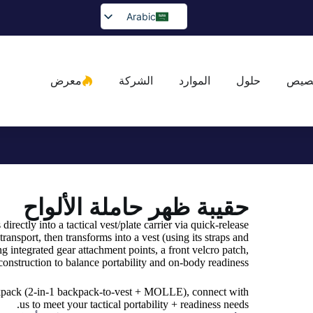
Arabic
English
Spanish
صيص
حلول
الموارد
الشركة
معرض
Portuguese
French
German
Japanese
Russian
حقيبة ظهر حاملة الألواح
Bulgarian
Greek
irectly into a tactical vest/plate carrier via quick-release
transport, then transforms into a vest (using its straps and
Czech
integrated gear attachment points, a front velcro patch,
onstruction to balance portability and on-body readiness.
Romanian
ckpack (2-in-1 backpack-to-vest + MOLLE), connect with
Ukrainian
us to meet your tactical portability + readiness needs.