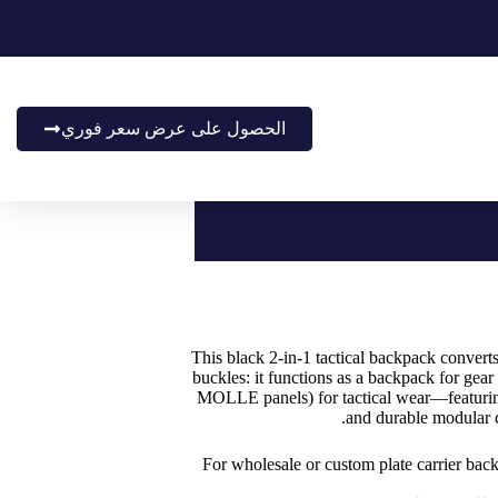
الحصول على عرض سعر فوري
This black 2-in-1 tactical backpack converts d
buckles: it functions as a backpack for gear 
MOLLE panels) for tactical wear—featuring 
and durable modular c
For wholesale or custom plate carrier ba