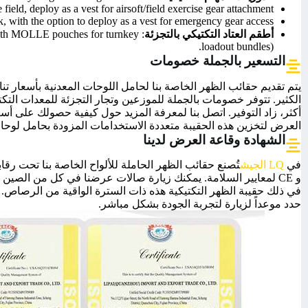
 field, deploy as a vest for airsoft/field exercise gear attachment.
k, with the option to deploy as a vest for emergency gear access.
أطقم العتاد التكتيكي بالتجزئة
ir with MOLLE pouches for turnkey
loadout bundles).
التسعير بالجملة خصومات
يتم تقديم حقائب الظهر الخاصة بنا لحامل اللوحات المعدنية بأسعار ت
الكثير. تتوفر خصومات بالجملة للموزعين وتجار التجزئة للمعدات التكت
أكثر، زاد التوفير. اتصل بنا لمعرفة المزيد حول كيفية حصولك على أ
العرض لتخزين هذه الحقيبة متعددة الاستخدامات المزودة بحامل لوحا
الشهادة وقاعة العرض لدينا
في
LQ الجيش
و CE لمعايير السلامة. يمكنك زيارة صالات عرضنا في كل من الصين و
في ذلك حقيبة الظهر التكتيكية هذه ذات السترة الواقية من الرصاص. نح
حدد موعداً لزيارة لتجربة الجودة بشكل مباشر.