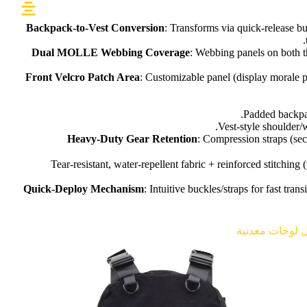
Backpack-to-Vest Conversion
: Transforms via quick-release bu
Dual MOLLE Webbing Coverage
: Webbing panels on both t
Front Velcro Patch Area
: Customizable panel (display morale p
Padded backpac
Vest-style shoulder/w
Heavy-Duty Gear Retention
: Compression straps (se
: Tear-resistant, water-repellent fabric + reinforced stitchin
Quick-Deploy Mechanism
: Intuitive buckles/straps for fast tr