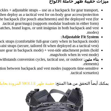
ميزات حقيبة ظهر حاملة الألواح
ckles + adjustable straps – use as a backpack for gear transport,
then deploy as a tactical vest for on-body gear access/protection.
he backpack (for pouch attachments) and the deployed vest (for
tactical gear/mags) (supports modular loadouts in either form).
atches, brand logos, or unit insignias in both backpack and vest
modes).
:
Adjustable Fit System
k straps (comfortable full-gear carry when in backpack mode).
aist straps (secure, tailored fit when deployed as a tactical vest).
cure gear in backpack mode) + vest-side attachment points (hold
mags/tools when in vest mode).
بناء متين
g (withstands conversion cycles, tactical use, or outdoor
elements).
ansition between backpack and vest modes (supports time-sensitive
tactical scenarios).
يمكنك أيضاً التحقق من هذا المنتج:
حقيبة ظهر MOLLE المزودة بحامل لوحات معدنية