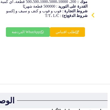
Finnish
موك
:: 200، 500،500،1000،5000،10000 قطعة، أي كمية طلب مقبولة.
القدرة على التوريد
: 500000 قطعة شهريًا
Korean
شروط التجارة
: فوب و فوب و كنف و سيف و إكسو
شروط الدفع(ج)
: T/T، L/C
Swedish
Indonesian
طلب اقتباس
WhatApp الدردشة
Italian
Lithuanian
Turkish
الوص