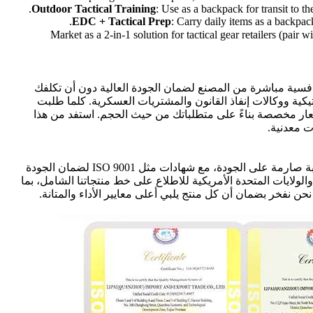
Outdoor Tactical Training
: Use as a backpack for transit to the
EDC + Tactical Prep
: Carry daily items as a backpac
: Market as a 2-in-1 solution for tactical gear retailers (pa
نافسية مباشرة من المصنع لضمان الجودة العالية دون أن تكلفك
يكية ووكالات إنفاذ القانون والمشتريات العسكرية. كلما طلبت
سعار مخصصة بناءً على متطلباتك من حيث الحجم. استفد من هذا
ت معدنية.
تُصنع حقائب الظهر الحاملة للألواح الخاصة بنا تحت رقابة صارمة على الجودة، مع شهادات مثل ISO 9001 لضمان الجودة
الولايات المتحدة الأمريكية للاطلاع على خط منتجاتنا الشامل، بما
ن نفخر بضمان أن كل منتج يلبي أعلى معايير الأداء والمتانة.