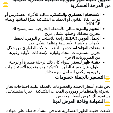
من الدرجة العسكرية
الاستخدام العسكري والتكتيكي
: مثالية للأفراد العسكريين أو
قوات إنفاذ القانون أو العمليات التكتيكية نظرًا لمتانتها ونظام
MOLLE.
التخييم والتنزه
: مثالي للأنشطة الخارجية، مما يسمح لك
بتخزين معداتك وحملها بشكل مريح.
الحمل اليومي (EDC)
: رائعة للاستخدام اليومي، لحفظ
الأدوات والأشياء الأساسية منظمة بشكل جيد.
معدات النجاة
: استخدمها للتأهب لحالات الطوارئ من خلال
تخزين مستلزمات النجاة ولوازم الإسعافات الأولية وغيرها
من الضروريات الأخرى.
حقيبة ظهر للسفر
: سواء كان ذلك لرحلة قصيرة أو لرحلة
أطول، فإن حقيبة الظهر التكتيكية هذه متعددة الاستخدامات
وقوية بما يكفي للتعامل مع معداتك.
التسعير بالجملة خصومات
نحن نقدم أسعار الجملة والخصومات بالجملة لتلبية احتياجات تجار
التجزئة والمنظمات وموردي المعدات التكتيكية. أخبرنا بمتطلباتك،
وسنقدم لك عرض أسعار مخصص.
الشهادة وقاعة العرض لدينا
صُنعت حقيبة الظهر العسكرية هذه في منشأة حاصلة على شهادة