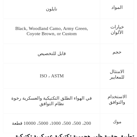
المواد
نايلون
خيارات
Black, Woodland Camo, Army Green,
الألوان
Coyote Brown, or Custom
حجم
قابل للتخصيص
الامتثال
ISO ، ASTM
للمعايير
الاستخدام
في الهواء الطلق التكتيكية والعسكرية رخوة
والتوافق
نظام التوافق
موك
200، 500، 500، 1000، 5000، 10000 قطعة
تطبيق حقيبة ظهر هجومية تكتيكية عسكرية تكتيكية