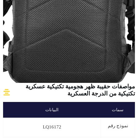
مواصفات حقيبة ظهر هجومية تكتيكية عسكرية
تكتيكية من الدرجة العسكرية
سمات
البيانات
نموذج رقم
LQ16172