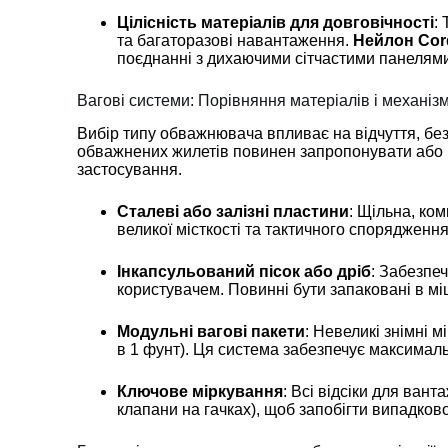
Цілісність матеріалів для довговічності
:
та багаторазові навантаження.
Нейлон Cord
поєднанні з дихаючими сітчастими панелями
Вагові системи: Порівняння матеріалів і механіз
Вибір типу обважнювача впливає на відчуття, бе
обважнених жилетів повинен запропонувати або 
застосування.
Сталеві або залізні пластини
: Щільна, ко
великої місткості та тактичного спорядженн
Інкапсульований пісок або дріб
: Забезпеч
користувачем. Повинні бути запаковані в міц
Модульні вагові пакети
: Невеликі знімні 
в 1 фунт). Ця система забезпечує максимал
Ключове міркування
: Всі відсіки для вант
клапани на гачках), щоб запобігти випадко