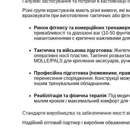
Галузеві застосування та потреби в кастомізації
Різні групи користувачів мають різні вимоги, як
враховувати при виготовленні тактичних або фіт
Ринок фітнесу та комерційних тренажерн
привабливості та діапазоні ваг (10-50 фунті
навантаженнями є критично важливими для 
Тактична та військова підготовка
: Жилети
оперативні носії пластин. Тактичні розвант
MOLLE/PALS для кріплення аксесуарів, ручк
Професійна підготовка (пожежники, пра
перенесення спорядження. Конструкції можут
іншим тренувальним обладнанням.
Реабілітація та фізична терапія
: Під меди
малим кроком і максимальний комфорт для ч
Стандарти виробництва та забезпечення якості в
Надійний оптовий партнер і виробник обважнени