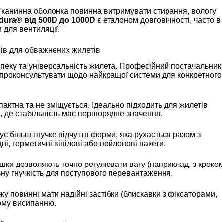
 Тканинна оболонка повинна витримувати стирання, вологу
ura® від 500D до 1000D
є еталоном довговічності, часто в
 для вентиляції.
мів для обважнених жилетів
зпеку та універсальність жилета. Професійний постачальник
проконсультувати щодо найкращої системи для конкретного
мпактна та не зміщується. Ідеально підходить для жилетів
я, де стабільність має першорядне значення.
ує більш гнучке відчуття форми, яка рухається разом з
ні, герметичні вінілові або нейлонові пакети.
мішки дозволяють точно регулювати вагу (наприклад, з кроко
ьну гнучкість для поступового перевантаження.
ажу повинні мати надійні застібки (блискавки з фіксаторами,
вому висипанню.