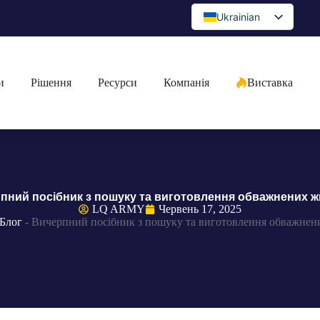
Ukrainian
English
Spanish
и
Рішення
Ресурси
Компанія
Виставка
Portuguese
Arabic
French
German
Japanese
пний посібник з пошуку та виготовлення обважнених ж
Russian
LQ ARMY
Червень 17, 2025
Блог
-
Вичерпний посібник з пошуку та виготовлення обважнен
Bulgarian
Greek
Czech
Romanian