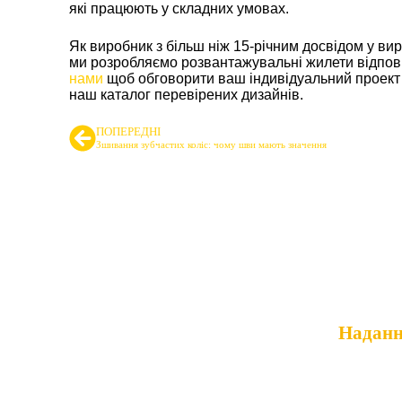
які працюють у складних умовах.
Як виробник з більш ніж 15-річним досвідом у в
ми розробляємо розвантажувальні жилети відпові
нами
щоб обговорити ваш індивідуальний проект 
наш каталог перевірених дизайнів.
ПОПЕРЕДНІ
Зшивання зубчастих коліс: чому шви мають значення
Провідний п
Надання