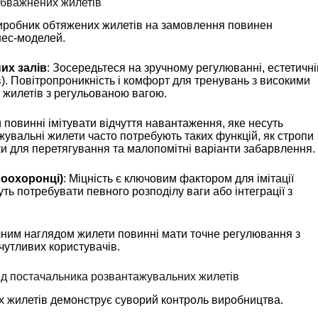
 обважнених жилетів
і виробник обтяжених жилетів на замовлення повинен
нес-моделей.
их залів
: Зосередьтеся на зручному регулюванні, естетичні
в). Повітропроникність і комфорт для тренувань з високими
жилетів з регульованою вагою.
 повинні імітувати відчуття навантаження, яке несуть
ажувальні жилети часто потребують таких функцій, як стропи
и для перетягування та малопомітні варіанти забарвлення.
воохоронці)
: Міцність є ключовим фактором для імітації
ь потребувати певного розподілу ваги або інтеграції з
чним наглядом жилети повинні мати точне регулювання з
утливих користувачів.
ід постачальника розвантажувальних жилетів
х жилетів демонструє суворий контроль виробництва.