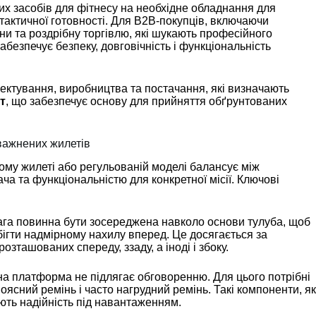
Finnish
х засобів для фітнесу на необхідне обладнання для
 тактичної готовності. Для B2B-покупців, включаючи
Korean
ни та роздрібну торгівлю, які шукають професійного
абезпечує безпеку, довговічність і функціональність
Swedish
Indonesian
ектування, виробництва та постачання, які визначають
Italian
т
, що забезпечує основу для прийняття обґрунтованих
Lithuanian
Turkish
важнених жилетів
ому жилеті або регульованій моделі балансує між
а та функціональністю для конкретної місії. Ключові
Вага повинна бути зосереджена навколо основи тулуба, щоб
бігти надмірному нахилу вперед. Це досягається за
зташованих спереду, ззаду, а іноді і збоку.
на платформа не підлягає обговоренню. Для цього потрібні
поясний ремінь і часто нагрудний ремінь. Такі компоненти, я
ть надійність під навантаженням.