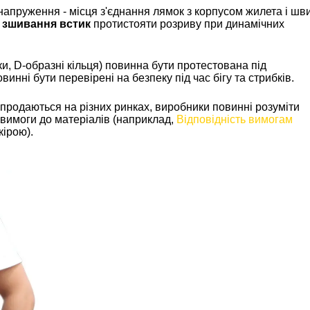
 напруження - місця з'єднання лямок з корпусом жилета і шв
і
зшивання встик
протистояти розриву при динамічних
ки, D-образні кільця) повинна бути протестована під
нні бути перевірені на безпеку під час бігу та стрибків.
 продаються на різних ринках, виробники повинні розуміти
 вимоги до матеріалів (наприклад,
Відповідність вимогам
кірою).