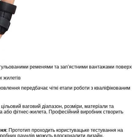
егульованими ременями та зап'ястними вантажами поверх
х жилетів
мовлення передбачає чіткі етапи роботи з кваліфікованим
ь цільовий ваговий діапазон, розміри, матеріали та
а або фітнес-жилета. Професійний виробник створить
ння
: Прототип проходить користувацьке тестування на
ка пробних раундів можуть вдосконалити дизайн.