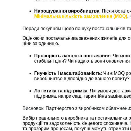
Нарощування виробництва
: Після остат
Мінімальна кількість замовлення (MOQ)
,
Поради покупцям щодо пошуку постачальників та
Оцінюючи постачальника зважених жилетів для оп
ціни за одиницю.
Прозорість ланцюга постачання
: Чи мож
стабільні ціни? Чи надають вони оновлення
Гнучкість і масштабованість
: Чи є MOQ р
виробництво відповідно до вашого попиту?
Логістика та підтримка
: Які умови доставк
підтримка, наприклад, гарантійна заміна де
Висновок: Партнерство з виробником обважнених 
Вибір правильного виробника та постачальника р
продукції та задоволеність кінцевого споживача.
та прозорим процесам, покупці можуть отримати н