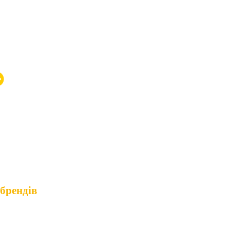
них сумок та
 брендів