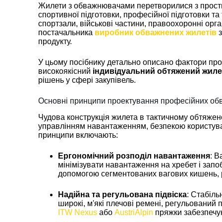
Жилети з обважнювачами перетворилися з прости
спортивної підготовки, професійної підготовки та
спортзали, військові частини, правоохоронні орга
постачальника
виробник обважнених жилетів
з
продукту.
У цьому посібнику детально описано фактори про
високоякісний
індивідуальний обтяжений жиле
рішень у сфері закупівель.
Основні принципи проектування професійних об
Чудова конструкція жилета в тактичному обтяжен
управлінням навантаженням, безпекою користувач
принципи включають:
Ергономічний розподіл навантаження
: 
мінімізувати навантаження на хребет і запо
допомогою сегментованих вагових кишень, ро
Надійна та регульована підвіска
: Стабіль
широкі, м'які плечові ремені, регульований 
ITW Nexus
або
AustriAlpin
пряжки забезпечую