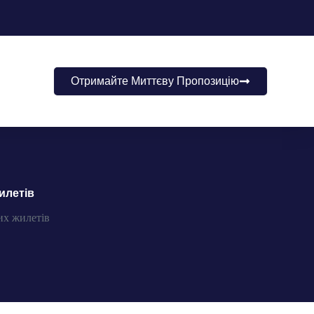
Отримайте Миттєву Пропозицію
илетів
их жилетів