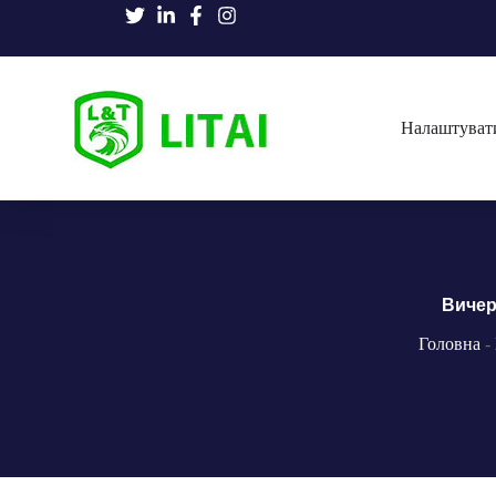
Налаштуват
Вичер
Головна
-