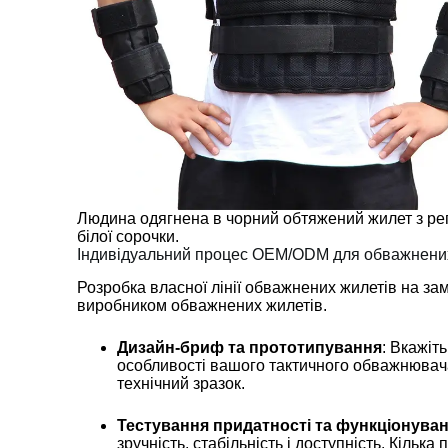
Людина одягнена в чорний обтяжений жилет з р
білої сорочки.
Індивідуальний процес OEM/ODM для обважнени
Розробка власної лінії обважнених жилетів на за
виробником обважнених жилетів.
Дизайн-бриф та прототипування
: Вкажіт
особливості вашого тактичного обважнювач
технічний зразок.
Тестування придатності та функціонува
зручність, стабільність і доступність. Кіль