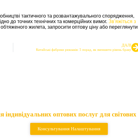
иробництві тактичного та розвантажувального спорядження,
дно до точних технічних та комерційних вимог.
Зв'яжіться з
обтяженого жилета, запросити оптову ціну або переглянути
ДАЛІ
Китайські фабрики рюкзаків: 5 порад, як зменшити рівень браку
остачальник тактич
рюкзаків
 індивідуальних оптових послуг для світових
Консультування Налаштування