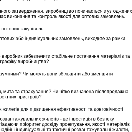
очного затвердження, виробництво починається з узгоджени
 час виконання та контроль якості для оптових замовлень.
 оптових закупівель
тових або індивідуальних замовлень, виходьте за рамки
е виробник забезпечити стабільне постачання матеріалів та
 графіку виробництва?
озумними? Чи можуть вони збільшити або зменшити
и, мита та страхування? Чи чітко визначена післяпродажна
фектних пристроїв?
жилетів для підвищення ефективності та довговічності
озвантажувальних жилетів - це інвестиція в безпеку
 Надаючи пріоритет досвіду проектування, якості матеріалів
адійні індивідуальні та тактичні розвантажувальні жилети,