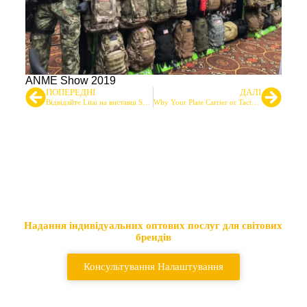
ANME Show 2019
ПОПЕРЕДНІ
ДАЛІ
Відвідайте Litai на виставці SHOT Show 2026 - стенд #60306
Why Your Plate Carrier or Tactical Vest Digs Into Your Neck (And How to Fix It)
Провідний постачальник
тактичних сумок та рюкзаків
Надання індивідуальних оптових послуг для світових
брендів
Консультування Налаштування