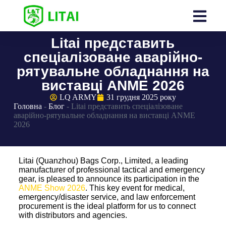
Litai представить
спеціалізоване аварійно-
рятувальне обладнання на
виставці ANME 2026
LQ ARMY
31 грудня 2025 року
Головна
-
Блог
-
Litai представить спеціалізоване
аварійно-рятувальне обладнання на виставці ANME
2026
Litai (Quanzhou) Bags Corp., Limited, a leading
manufacturer of professional tactical and emergency
gear, is pleased to announce its participation in the
ANME Show 2026
. This key event for medical,
emergency/disaster service, and law enforcement
procurement is the ideal platform for us to connect
with distributors and agencies.