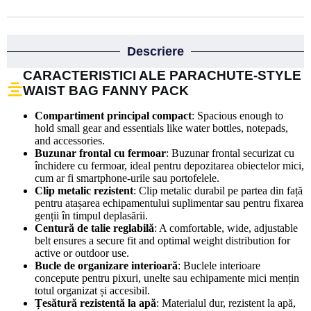
Descriere
CARACTERISTICI ALE PARACHUTE-STYLE
WAIST BAG FANNY PACK
Compartiment principal compact
: Spacious enough to
hold small gear and essentials like water bottles, notepads,
and accessories.
Buzunar frontal cu fermoar
: Buzunar frontal securizat cu
închidere cu fermoar, ideal pentru depozitarea obiectelor mici,
cum ar fi smartphone-urile sau portofelele.
Clip metalic rezistent
: Clip metalic durabil pe partea din față
pentru atașarea echipamentului suplimentar sau pentru fixarea
genții în timpul deplasării.
Centură de talie reglabilă
: A comfortable, wide, adjustable
belt ensures a secure fit and optimal weight distribution for
active or outdoor use.
Bucle de organizare interioară
: Buclele interioare
concepute pentru pixuri, unelte sau echipamente mici mențin
totul organizat și accesibil.
Țesătură rezistentă la apă
: Materialul dur, rezistent la apă,