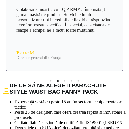
a îmbunătățit
Am cumpărat de la LQ ARMY de ani d
 lor de
Ofertele en-gros și serviciile de încred
exibile, răspunzând
alegerea noastră preferată pentru echi
al, capacitatea de
Selecția lor de produse este extinsă, ia
mulțumiți.
depășește constant așteptările. Ne sim
încrezători în comenzile noastre, știi
e mai bun.
Brian S.
CEO din Germania
DE CE SĂ NE ALEGEȚI PARACHUTE-
STYLE WAIST BAG FANNY PACK
Experiență vastă cu peste 15 ani în sectorul echipamentelor
tactice
Peste 25 de designeri care oferă crearea rapidă și inovatoare a
produselor
Calitate fiabilă susținută de certificările ISO9001 și SEDEX
Depozitele din SUA oferă depozitare gratuită și expediere