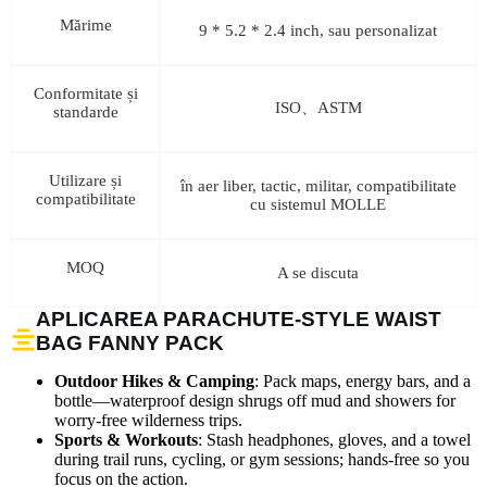
Mărime
9 * 5.2 * 2.4 inch, sau personalizat
Conformitate și
ISO、ASTM
standarde
Utilizare și
în aer liber, tactic, militar, compatibilitate
compatibilitate
cu sistemul MOLLE
MOQ
A se discuta
APLICAREA PARACHUTE-STYLE WAIST
BAG FANNY PACK
Outdoor Hikes & Camping
: Pack maps, energy bars, and a
bottle—waterproof design shrugs off mud and showers for
worry-free wilderness trips.
Sports & Workouts
: Stash headphones, gloves, and a towel
during trail runs, cycling, or gym sessions; hands-free so you
focus on the action.