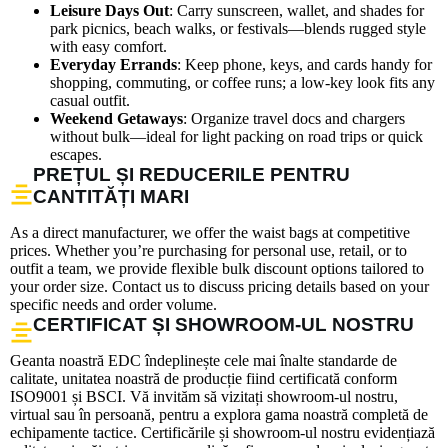
Leisure Days Out
: Carry sunscreen, wallet, and shades for
park picnics, beach walks, or festivals—blends rugged style
with easy comfort.
Everyday Errands
: Keep phone, keys, and cards handy for
shopping, commuting, or coffee runs; a low-key look fits any
casual outfit.
Weekend Getaways
: Organize travel docs and chargers
without bulk—ideal for light packing on road trips or quick
escapes.
PREȚUL ȘI REDUCERILE PENTRU
CANTITĂȚI MARI
As a direct manufacturer, we offer the waist bags at competitive
prices. Whether you’re purchasing for personal use, retail, or to
outfit a team, we provide flexible bulk discount options tailored to
your order size. Contact us to discuss pricing details based on your
specific needs and order volume.
CERTIFICAT ȘI SHOWROOM-UL NOSTRU
Geanta noastră EDC îndeplinește cele mai înalte standarde de
calitate, unitatea noastră de producție fiind certificată conform
ISO9001 și BSCI. Vă invităm să vizitați showroom-ul nostru,
virtual sau în persoană, pentru a explora gama noastră completă de
echipamente tactice. Certificările și showroom-ul nostru evidențiază