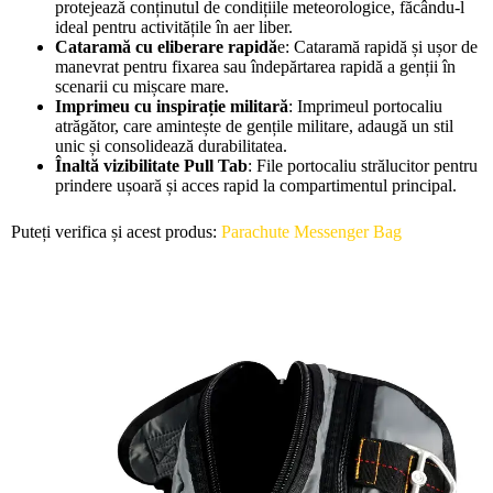
protejează conținutul de condițiile meteorologice, făcându-l
ideal pentru activitățile în aer liber.
Cataramă cu eliberare rapidă
e: Cataramă rapidă și ușor de
manevrat pentru fixarea sau îndepărtarea rapidă a genții în
scenarii cu mișcare mare.
Imprimeu cu inspirație militară
: Imprimeul portocaliu
atrăgător, care amintește de gențile militare, adaugă un stil
unic și consolidează durabilitatea.
Înaltă vizibilitate Pull Tab
: File portocaliu strălucitor pentru
prindere ușoară și acces rapid la compartimentul principal.
Puteți verifica și acest produs:
Parachute Messenger Bag