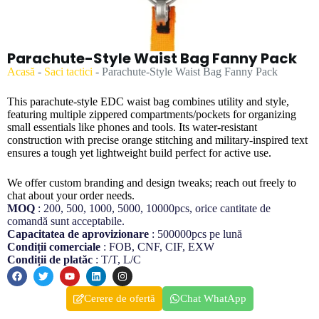
Parachute-Style Waist Bag Fanny Pack
Acasă
-
Saci tactici
-
Parachute-Style Waist Bag Fanny Pack
This parachute-style EDC waist bag combines utility and style,
featuring multiple zippered compartments/pockets for organizing
small essentials like phones and tools. Its water-resistant
construction with precise orange stitching and military-inspired text
ensures a tough yet lightweight build perfect for active use.
We offer custom branding and design tweaks; reach out freely to
chat about your order needs.
MOQ
: 200, 500, 1000, 5000, 10000pcs, orice cantitate de
comandă sunt acceptabile.
Capacitatea de aprovizionare
: 500000pcs pe lună
Condiții comerciale
: FOB, CNF, CIF, EXW
Condiții de platăc
: T/T, L/C
Cerere de ofertă
Chat WhatApp