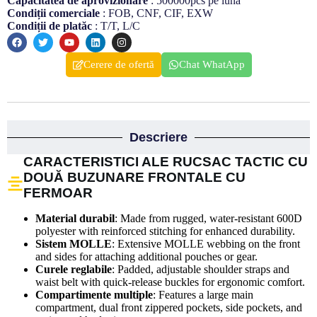
Capacitatea de aprovizionare
: 500000pcs pe lună
Condiții comerciale
: FOB, CNF, CIF, EXW
Condiții de platăc
: T/T, L/C
Cerere de ofertă
Chat WhatApp
Descriere
CARACTERISTICI ALE RUCSAC TACTIC CU
DOUĂ BUZUNARE FRONTALE CU
FERMOAR
Material durabil
: Made from rugged, water-resistant 600D
polyester with reinforced stitching for enhanced durability.
Sistem MOLLE
: Extensive MOLLE webbing on the front
and sides for attaching additional pouches or gear.
Curele reglabile
: Padded, adjustable shoulder straps and
waist belt with quick-release buckles for ergonomic comfort.
Compartimente multiple
: Features a large main
compartment, dual front zippered pockets, side pockets, and