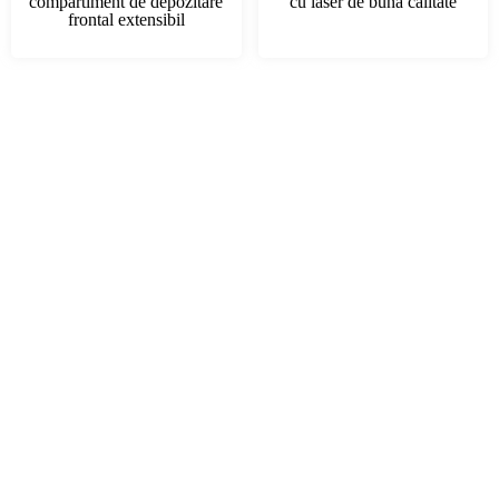
compartiment de depozitare
cu laser de bună calitate
frontal extensibil