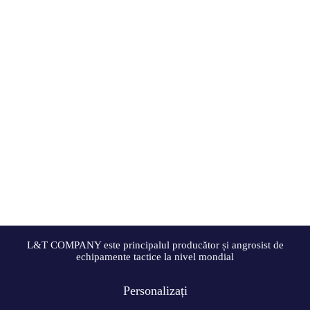
L&T COMPANY este principalul producător și angrosist de
echipamente tactice la nivel mondial
Personalizați