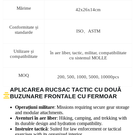
Mărime
42x26x14cm
Conformitate și
ISO、ASTM
standarde
Utilizare și
în aer liber, tactic, militar, compatibilitate
compatibilitate
cu sistemul MOLLE
MOQ
200, 500, 1000, 5000, 10000pcs
APLICAREA RUCSAC TACTIC CU DOUĂ
BUZUNARE FRONTALE CU FERMOAR
Operațiuni militare
: Missions requiring secure gear storage
and modular attachments.
Aventuri în aer liber
: Hiking, camping, and trekking with
its durable design and hydration compatibility.
Instruire tactică
: Suited for law enforcement or tactical
exercises with its organized interior.