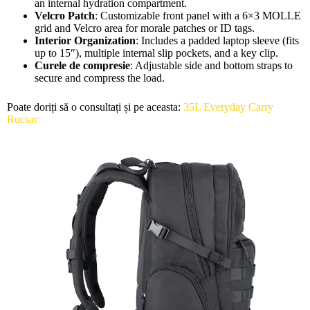
an internal hydration compartment.
Velcro Patch
: Customizable front panel with a 6×3 MOLLE
grid and Velcro area for morale patches or ID tags.
Interior Organization
: Includes a padded laptop sleeve (fits
up to 15″), multiple internal slip pockets, and a key clip.
Curele de compresie
: Adjustable side and bottom straps to
secure and compress the load.
Poate doriți să o consultați și pe aceasta:
35L Everyday Carry
Rucsac