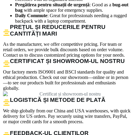
Pregătirea pentru situații de urgență
: Good as a
bug-out
bag
with ample space for emergency supplies.
Daily Commute
: Great for professionals needing a rugged
backpack with a laptop compartment.
PREȚUL ȘI REDUCERILE PENTRU
CANTITĂȚI MARI
As the manufacturer, we offer competitive pricing. For team or
retail orders, we provide bulk discounts based on order volume.
Contact us to discuss customized pricing options for your needs.
CERTIFICAT ȘI SHOWROOM-UL NOSTRU
Our factory meets ISO9001 and BSCI standards for quality and
ethical production. Check out our showroom—online or in person
—to see our products built for professionals and enthusiasts
globally.
LOGISTICĂ ȘI METODE DE PLATĂ
We ship globally from our China and USA warehouses, with quick
delivery for US orders. Pay securely using wire transfers, PayPal,
or major credit cards for a smooth process.
FEEDBACK-UL CLIENȚILOR