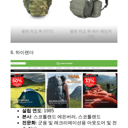
헬멧 카고 팩 ATFG
헬멧 카고 팩 라지 레인저
그린
6. 하이랜더
설립 연도
: 1985
본사
: 스코틀랜드 에든버러, 스코틀랜드
전문화
: 군용 및 레크리에이션용 아웃도어 및 전