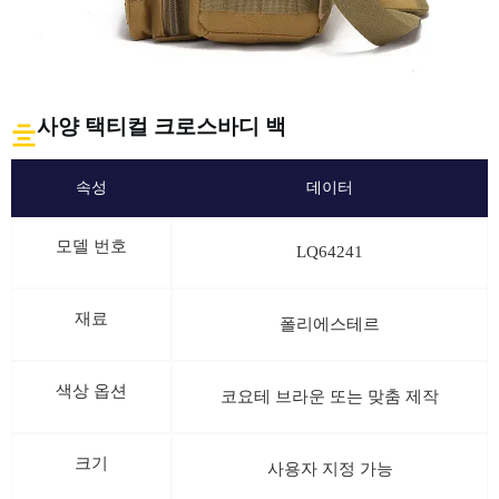
사양 택티컬 크로스바디 백
속성
데이터
모델 번호
LQ64241
재료
폴리에스테르
색상 옵션
코요테 브라운 또는 맞춤 제작
크기
사용자 지정 가능