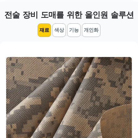
전술 장비 도매를 위한 올인원 솔루션
재료
색상
기능
개인화