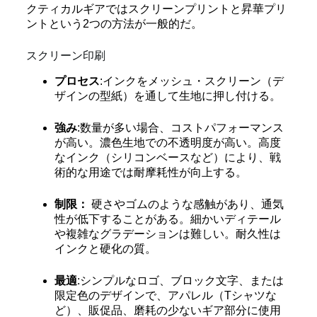
クティカルギアではスクリーンプリントと昇華プリ
ントという2つの方法が一般的だ。
スクリーン印刷
プロセス
:インクをメッシュ・スクリーン（デ
ザインの型紙）を通して生地に押し付ける。
強み
:数量が多い場合、コストパフォーマンス
が高い。濃色生地での不透明度が高い。高度
なインク（シリコンベースなど）により、戦
術的な用途では耐摩耗性が向上する。
制限：
硬さやゴムのような感触があり、通気
性が低下することがある。細かいディテール
や複雑なグラデーションは難しい。耐久性は
インクと硬化の質。
最適
:シンプルなロゴ、ブロック文字、または
限定色のデザインで、アパレル（Tシャツな
ど）、販促品、磨耗の少ないギア部分に使用