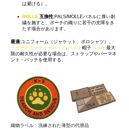
は避ける）。
MOLLE
互換性
:PALS/MOLLEパネルに厚い刺
繍を施すと、ポーチの織りに若干の支障をき
たす場合があります。
最適
:ユニフォーム（ジャケット、ポロシャツ）、
ヘビーデューティーパック
,
ベスト
帽子
ベルト
最大
限の耐久性が必要な場合は、ストラップやパーマネ
ント・パッチを使用する。
織物ラベル：洗練された薄型の代替品