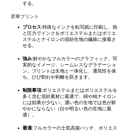
する。
昇華プリント
プロセス
:特殊なインクを転写紙に印刷し、熱
と圧力でインクをポリエステルまたはポリエ
ステルとナイロンの混紡生地の繊維に接着さ
せる。
強み
:鮮やかなフルカラーのグラフィック、写
実的なイメージ、シームレスなグラデーショ
ン。プリントは生地と一体化し、通気性を保
ち、ひび割れや剥離を防ぎます。
制限事項
:ポリエステルまたはポリエステルを
多く含む混紡素材に最適で、綿や純ナイロン
には効果が少ない。濃い色の生地では色が鮮
やかにならない（白や明るい色の生地に最
適）。
最適
:フルカラーの士気高揚パッチ、ポリエス