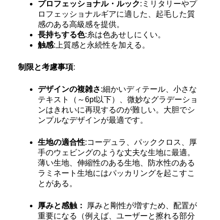
プロフェッショナル・ルック
:ミリタリーやプ
ロフェッショナルギアに適した、起毛した質
感のある高級感を提供。
長持ちする色
:糸は色あせしにくい。
触感
:上質感と永続性を加える。
制限と考慮事項
:
デザインの複雑さ
:細かいディテール、小さな
テキスト（～6pt以下）、微妙なグラデーショ
ンはきれいに再現するのが難しい。大胆でシ
ンプルなデザインが最適です。
生地の適合性
:コーデュラ、パッククロス、厚
手のウェビングのような丈夫な生地に最適。
薄い生地、伸縮性のある生地、防水性のある
ラミネート生地にはパッカリングを起こすこ
とがある。
厚みと感触：
厚みと剛性が増すため、配置が
重要になる（例えば、ユーザーと擦れる部分