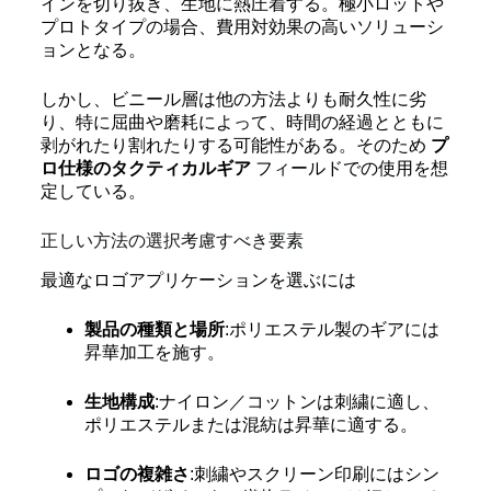
インを切り抜き、生地に熱圧着する。極小ロットや
プロトタイプの場合、費用対効果の高いソリューシ
ョンとなる。
しかし、ビニール層は他の方法よりも耐久性に劣
り、特に屈曲や磨耗によって、時間の経過とともに
剥がれたり割れたりする可能性がある。そのため
プ
ロ仕様のタクティカルギア
フィールドでの使用を想
定している。
正しい方法の選択考慮すべき要素
最適なロゴアプリケーションを選ぶには
製品の種類と場所
:ポリエステル製のギアには
昇華加工を施す。
生地構成
:ナイロン／コットンは刺繍に適し、
ポリエステルまたは混紡は昇華に適する。
ロゴの複雑さ
:刺繍やスクリーン印刷にはシン