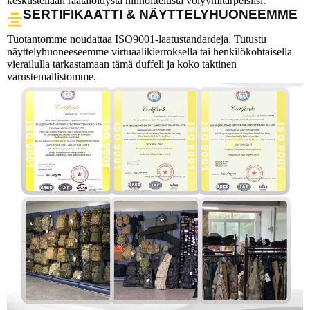
keskustellaan räätälöidystä hinnoittelusta volyymitarpeisiisi.
SERTIFIKAATTI & NÄYTTELYHUONEEMME
Tuotantomme noudattaa ISO9001-laatustandardeja. Tutustu
näyttelyhuoneeseemme virtuaalikierroksella tai henkilökohtaisella
vierailulla tarkastamaan tämä duffeli ja koko taktinen
varustemallistomme.