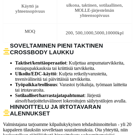
ulkona, taktinen, sotilaallinen,
Käyttö ja
MOLLE-järjestelmän
yhteensopivuus
yhteensopivuus
MOQ
200, 500,1000,5000,10000kpl
SOVELTAMINEN PIENI TAKTINEN
CROSSBODY LAUKKU
Taktiset/kenttäoperaatiot
: Kuljettaa ampumatarvikkeita,
ensiapupakkauksia tai kriittisiä tarvikkeita.
Ulkoilu/EDC-käyttö
: Kuljeta retkeilyvarusteita,
treenivälineitä tai päivittäisiä tarvikkeita.
Työpaikka/teollisuus
: Varastoi työkaluja, työmaan laitteita
tai irtotavaroita.
Sotilaalliset/harrastajatapahtumat
: Järjestä
airsoft/harjoitteluvälineet lokeroitujen säilytystilojen avulla.
HINNOITTELU JA IRTOTAVARAN
ALENNUKSET
Valmistajana tarjoamme kilpailukykyisen tehdashinnoittelun - yli 20
kappaleen tilauksiin sovelletaan suuralennuksia. Ota yhteyttä, niin