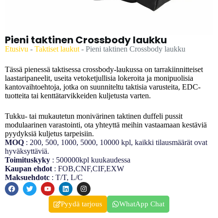
Pieni taktinen Crossbody laukku
Etusivu
-
Taktiset laukut
-
Pieni taktinen Crossbody laukku
Tässä pienessä taktisessa crossbody-laukussa on tarrakiinnitteiset
laastaripaneelit, useita vetoketjullisia lokeroita ja monipuolisia
kantovaihtoehtoja, jotka on suunniteltu taktisia varusteita, EDC-
tuotteita tai kenttätarvikkeiden kuljetusta varten.
Tukku- tai mukautetun monivärinen taktinen duffeli pussit
modulaarinen varastointi, ota yhteyttä meihin vastaamaan kestäviä
pyydyksiä kuljetus tarpeisiin.
MOQ
: 200, 500, 1000, 5000, 10000 kpl, kaikki tilausmäärät ovat
hyväksyttäviä.
Toimituskyky
: 500000kpl kuukaudessa
Kaupan ehdot
: FOB,CNF,CIF,EXW
Maksuehdotc
: T/T, L/C
Pyydä tarjous
WhatApp Chat