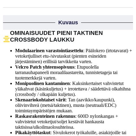
Kuvaus
OMINAISUUDET PIENI TAKTINEN
CROSSBODY LAUKKU
Modulaarinen varastointiasettelu
: Päälokero (irtotavarat) +
vetoketjulliset etu-/sivutaskut (pienten esineiden
järjestäminen) erillisiä tarvikkeita varten.
Velcro Patch yhteensopivuus
: Etupuolella
tarranauhapaneeli moraalilaastareita, tunnistetageja tai
tuotemerkkejä varten.
Monipuolinen kantaminen
: Kaksinkertaiset vahvistetut
yläkahvat (käsinkuljetus) + irrotettava / säädettävä olkahihna
(crossbody / olkapään kuljetus).
Skenaariokohtaiset värit
: Tan (aavikko/kaupunki),
oliivinvihreä (metsä/taktinen), musta (neutraali/EDC)
toimintaympäristöjen mukaan.
Raskasrakenteinen rakennus
: 600D nylonkangas +
vahvistetut vetoketjut/soljet kestävät hankausta
taktisissa/ulkoilmaolosuhteissa.
Pikakäyttötaskut
: Sivulokerot työkaluille, asiakirjoille tai