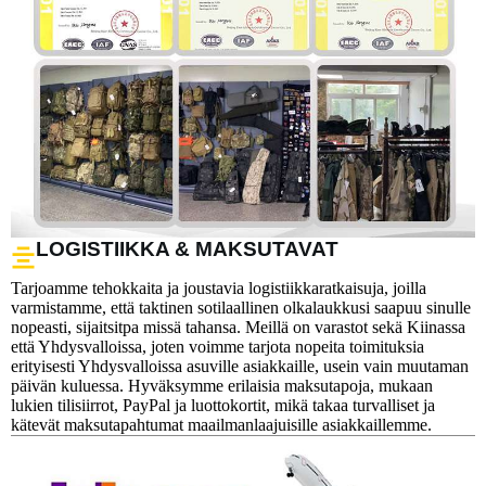
LOGISTIIKKA & MAKSUTAVAT
Tarjoamme tehokkaita ja joustavia logistiikkaratkaisuja, joilla
varmistamme, että taktinen sotilaallinen olkalaukkusi saapuu sinulle
nopeasti, sijaitsitpa missä tahansa. Meillä on varastot sekä Kiinassa
että Yhdysvalloissa, joten voimme tarjota nopeita toimituksia
erityisesti Yhdysvalloissa asuville asiakkaille, usein vain muutaman
päivän kuluessa. Hyväksymme erilaisia maksutapoja, mukaan
lukien tilisiirrot, PayPal ja luottokortit, mikä takaa turvalliset ja
kätevät maksutapahtumat maailmanlaajuisille asiakkaillemme.