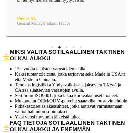
on tehnyt meistä erittäin tyytyväisiä.
Pierre M.
General Manager alkaen France
MIKSI VALITA SOTILAALLINEN TAKTINEN
OLKALAUKKU
15+ vuotta taktisten varusteiden alalla
Kaksi tuotantolaitosta, jotka tarjoavat sekä Made in USA:ta
että Made in China:ta.
Tehokas logistiikka Yhdysvalloissa sijaitsevien TX:ssä ja
CA:ssa sijaitsevien varastojen avulla.
Sertifioitu ISO9001, joka takaa korkealaatuiset tuotteet.
Mukautetut OEM/ODM-palvelut saatavilla joustavin ehdoin
Pitkäkestoiset asiakassuhteet, jotka auttavat varmistamaan
valtionhallinnon sopimukset
Yksi vuosi myynnin jälkeistä tukea
FAQ TIETOJA SOTILAALLINEN TAKTINEN
OLKALAUKKU JA ENEMMÄN