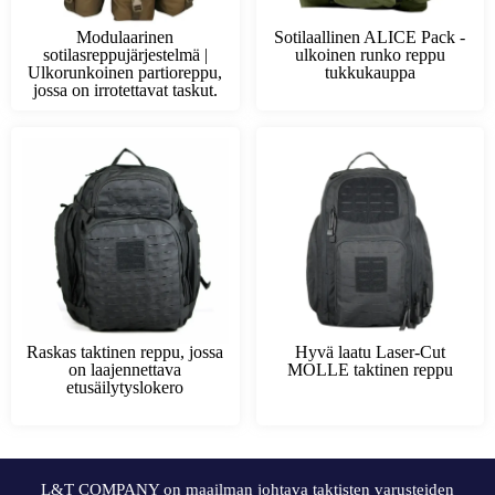
Modulaarinen
Sotilaallinen ALICE Pack -
sotilasreppujärjestelmä |
ulkoinen runko reppu
Ulkorunkoinen partioreppu,
tukkukauppa
jossa on irrotettavat taskut.
Raskas taktinen reppu, jossa
Hyvä laatu Laser-Cut
on laajennettava
MOLLE taktinen reppu
etusäilytyslokero
L&T COMPANY on maailman johtava taktisten varusteiden