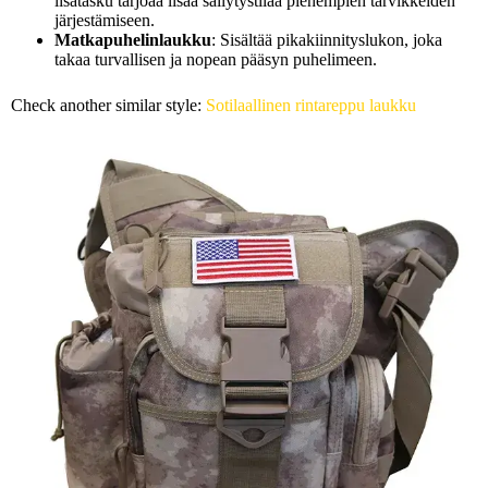
lisätasku tarjoaa lisää säilytystilaa pienempien tarvikkeiden
järjestämiseen.
Matkapuhelinlaukku
: Sisältää pikakiinnityslukon, joka
takaa turvallisen ja nopean pääsyn puhelimeen.
Check another similar style:
Sotilaallinen rintareppu laukku