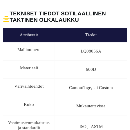
TEKNISET TIEDOT SOTILAALLINEN
TAKTINEN OLKALAUKKU
Attribuutit
Tiedot
Mallinumero
LQ08056A
Materiaali
600D
Värivaihtoehdot
Camouflage, tai Custom
Koko
Mukautettavissa
Vaatimustenmukaisuus
ISO、ASTM
ja standardit