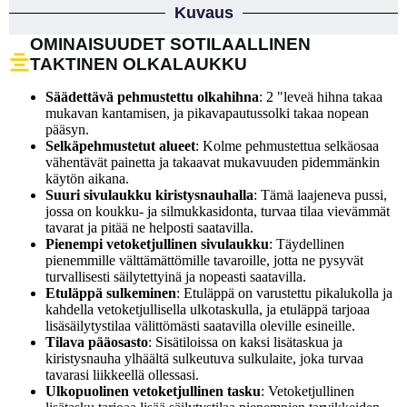
Kuvaus
OMINAISUUDET SOTILAALLINEN
TAKTINEN OLKALAUKKU
Säädettävä pehmustettu olkahihna
: 2 "leveä hihna takaa
mukavan kantamisen, ja pikavapautussolki takaa nopean
pääsyn.
Selkäpehmustetut alueet
: Kolme pehmustettua selkäosaa
vähentävät painetta ja takaavat mukavuuden pidemmänkin
käytön aikana.
Suuri sivulaukku kiristysnauhalla
: Tämä laajeneva pussi,
jossa on koukku- ja silmukkasidonta, turvaa tilaa vievämmät
tavarat ja pitää ne helposti saatavilla.
Pienempi vetoketjullinen sivulaukku
: Täydellinen
pienemmille välttämättömille tavaroille, jotta ne pysyvät
turvallisesti säilytettyinä ja nopeasti saatavilla.
Etuläppä sulkeminen
: Etuläppä on varustettu pikalukolla ja
kahdella vetoketjullisella ulkotaskulla, ja etuläppä tarjoaa
lisäsäilytystilaa välittömästi saatavilla oleville esineille.
Tilava pääosasto
: Sisätiloissa on kaksi lisätaskua ja
kiristysnauha ylhäältä sulkeutuva sulkulaite, joka turvaa
tavarasi liikkeellä ollessasi.
Ulkopuolinen vetoketjullinen tasku
: Vetoketjullinen