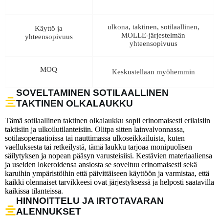
ulkona, taktinen, sotilaallinen,
Käyttö ja
MOLLE-järjestelmän
yhteensopivuus
yhteensopivuus
MOQ
Keskustellaan myöhemmin
SOVELTAMINEN SOTILAALLINEN
TAKTINEN OLKALAUKKU
Tämä sotilaallinen taktinen olkalaukku sopii erinomaisesti erilaisiin
taktisiin ja ulkoilutilanteisiin. Olitpa sitten lainvalvonnassa,
sotilasoperaatioissa tai nauttimassa ulkoseikkailuista, kuten
vaelluksesta tai retkeilystä, tämä laukku tarjoaa monipuolisen
säilytyksen ja nopean pääsyn varusteisiisi. Kestävien materiaaliensa
ja useiden lokeroidensa ansiosta se soveltuu erinomaisesti sekä
karuihin ympäristöihin että päivittäiseen käyttöön ja varmistaa, että
kaikki olennaiset tarvikkeesi ovat järjestyksessä ja helposti saatavilla
kaikissa tilanteissa.
HINNOITTELU JA IRTOTAVARAN
ALENNUKSET