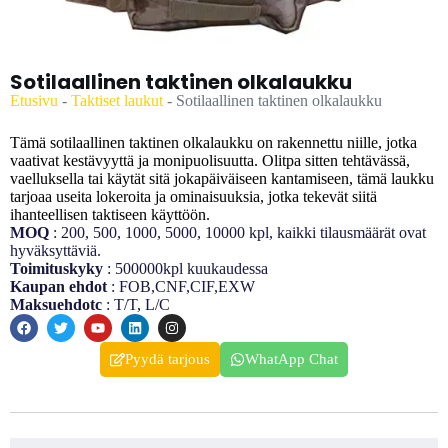
Sotilaallinen taktinen olkalaukku
Etusivu
-
Taktiset laukut
-
Sotilaallinen taktinen olkalaukku
Tämä sotilaallinen taktinen olkalaukku on rakennettu niille, jotka
vaativat kestävyyttä ja monipuolisuutta. Olitpa sitten tehtävässä,
vaelluksella tai käytät sitä jokapäiväiseen kantamiseen, tämä laukku
tarjoaa useita lokeroita ja ominaisuuksia, jotka tekevät siitä
ihanteellisen taktiseen käyttöön.
MOQ
: 200, 500, 1000, 5000, 10000 kpl, kaikki tilausmäärät ovat
hyväksyttäviä.
Toimituskyky
: 500000kpl kuukaudessa
Kaupan ehdot
: FOB,CNF,CIF,EXW
Maksuehdotc
: T/T, L/C
Pyydä tarjous
WhatApp Chat