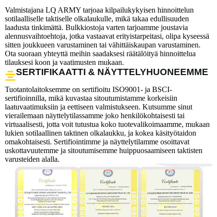
Valmistajana LQ ARMY tarjoaa kilpailukykyisen hinnoittelun
sotilaalliselle taktiselle olkalaukulle, mikä takaa edullisuuden
laadusta tinkimättä. Bulkkiostoja varten tarjoamme joustavia
alennusvaihtoehtoja, jotka vastaavat erityistarpeitasi, olipa kyseessä
sitten joukkueen varustaminen tai vähittäiskaupan varustaminen.
Ota suoraan yhteyttä meihin saadaksesi räätälöityä hinnoittelua
tilauksesi koon ja vaatimusten mukaan.
SERTIFIKAATTI & NÄYTTELYHUONEEMME
Tuotantolaitoksemme on sertifioitu ISO9001- ja BSCI-
sertifioinnilla, mikä kuvastaa sitoutumistamme korkeisiin
laatuvaatimuksiin ja eettiseen valmistukseen. Kutsumme sinut
vierailemaan näyttelytilassamme joko henkilökohtaisesti tai
virtuaalisesti, jotta voit tutustua koko tuotevalikoimaamme, mukaan
lukien sotilaallinen taktinen olkalaukku, ja kokea käsityötaidon
omakohtaisesti. Sertifiointimme ja näyttelytilamme osoittavat
uskottavuutemme ja sitoutumisemme huippuosaamiseen taktisten
varusteiden alalla.