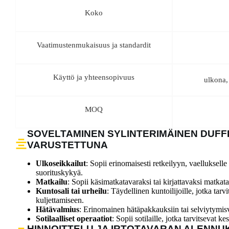
Koko
Vaatimustenmukaisuus ja standardit
Käyttö ja yhteensopivuus
ulkona,
MOQ
SOVELTAMINEN SYLINTERIMÄINEN DUFF
VARUSTETTUNA
Ulkoseikkailut
: Sopii erinomaisesti retkeilyyn, vaellukselle 
suorituskykyä.
Matkailu
: Sopii käsimatkatavaraksi tai kirjattavaksi matkata
Kuntosali tai urheilu
: Täydellinen kuntoilijoille, jotka tar
kuljettamiseen.
Hätävalmius
: Erinomainen hätäpakkauksiin tai selviytymisv
Sotilaalliset operaatiot
: Sopii sotilaille, jotka tarvitsevat k
HINNOITTELU JA IRTOTAVARAN ALENNU