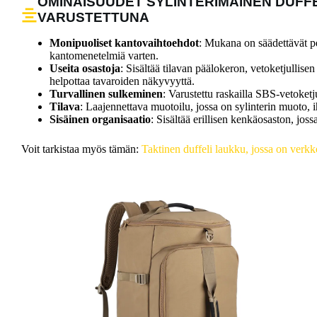
OMINAISUUDET SYLINTERIMÄINEN DUFF
VARUSTETTUNA
Monipuoliset kantovaihtoehdot
: Mukana on säädettävät pe
kantomenetelmiä varten.
Useita osastoja
: Sisältää tilavan päälokeron, vetoketjullisen
helpottaa tavaroiden näkyvyyttä.
Turvallinen sulkeminen
: Varustettu raskailla SBS-vetoketj
Tilava
: Laajennettava muotoilu, jossa on sylinterin muoto, 
Sisäinen organisaatio
: Sisältää erillisen kenkäosaston, joss
Voit tarkistaa myös tämän:
Taktinen duffeli laukku, jossa on verk