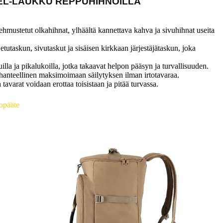
EL-LAUKKU REPPUHIHNOILLA
hmustetut olkahihnat, ylhäältä kannettava kahva ja sivuhihnat useita
 etutaskun, sivutaskut ja sisäisen kirkkaan järjestäjätaskun, joka
uilla ja pikalukoilla, jotka takaavat helpon pääsyn ja turvallisuuden.
ihanteellinen maksimoimaan säilytyksen ilman irtotavaraa.
a tavarat voidaan erottaa toisistaan ja pitää turvassa.
kopääte