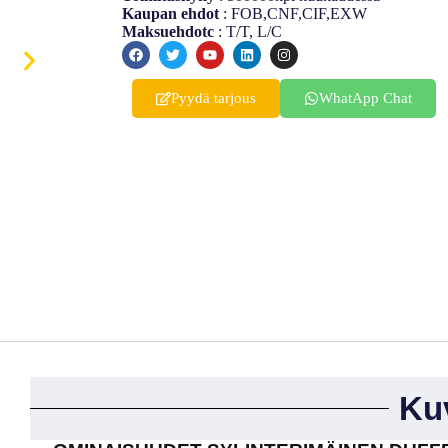
Ukrainian
Kaupan ehdot
: FOB,CNF,CIF,EXW
Maksuehdotc
: T/T, L/C
Korean
Swedish
Pyydä tarjous
WhatApp Chat
Indonesian
Italian
Lithuanian
Turkish
Ku