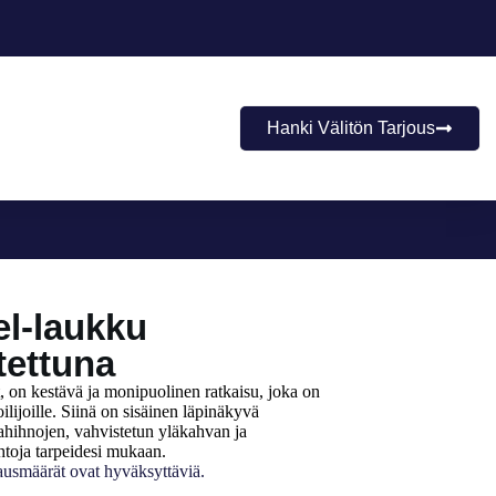
Hanki Välitön Tarjous
el-laukku
tettuna
, on kestävä ja monipuolinen ratkaisu, joka on
koilijoille. Siinä on sisäinen läpinäkyvä
ahihnojen, vahvistetun yläkahvan ja
htoja tarpeidesi mukaan.
ausmäärät ovat hyväksyttäviä.