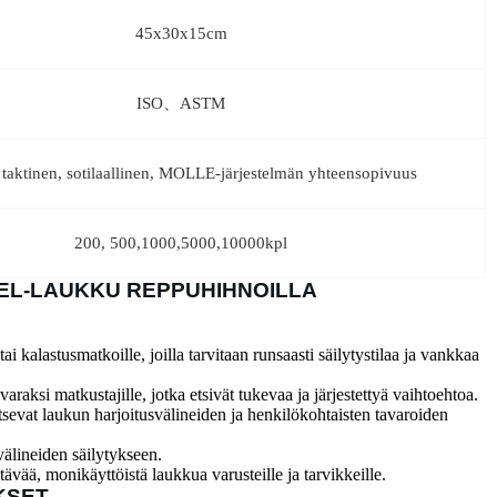
45x30x15cm
ISO、ASTM
 taktinen, sotilaallinen, MOLLE-järjestelmän yhteensopivuus
200, 500,1000,5000,10000kpl
EL-LAUKKU REPPUHIHNOILLA
tai kalastusmatkoille, joilla tarvitaan runsaasti säilytystilaa ja vankkaa
varaksi matkustajille, jotka etsivät tukevaa ja järjestettyä vaihtoehtoa.
vitsevat laukun harjoitusvälineiden ja henkilökohtaisten tavaroiden
älineiden säilytykseen.
estävää, monikäyttöistä laukkua varusteille ja tarvikkeille.
KSET