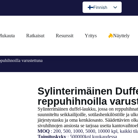
Finnish
English
Spanish
ukauta
Ratkaisut
Resurssit
Yritys
Näyttely
Portuguese
Arabic
French
puhihnoilla varustettuna
German
Japanese
Sylinterimäinen Duff
Russian
reppuhihnoilla varus
Bulgarian
Greek
Sylinterimäinen duffel-laukku, jossa on reppuhihnat
suunniteltu seikkailijoille, sotilashenkilöstölle ja ul
Czech
järjestystasku ja oma kenkäosasto. Säädettävien olk
sivuhihnojen ansiosta se tarjoaa useita kantovaihtoe
Romanian
MOQ
: 200, 500, 1000, 5000, 10000 kpl, kaikki til
Toimituskyky
: 500000kpl kuukaudessa