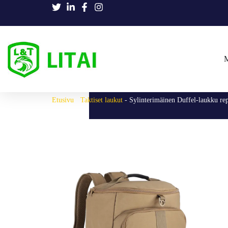
M
Etusivu
-
Taktiset laukut
-
Sylinterimäinen Duffel-laukku rep