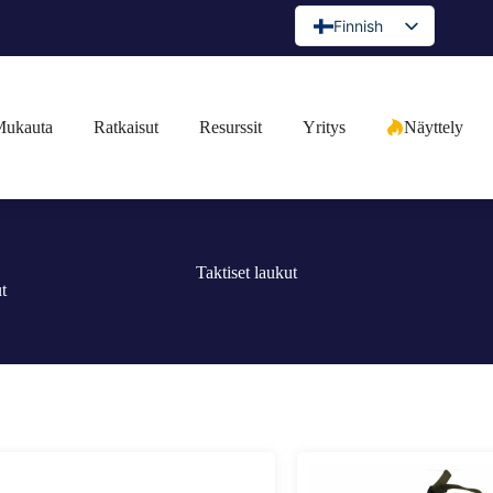
Finnish
English
Spanish
ukauta
Ratkaisut
Resurssit
Yritys
Näyttely
Portuguese
Arabic
French
German
Taktiset laukut
Japanese
t
Russian
Bulgarian
Greek
Czech
Romanian