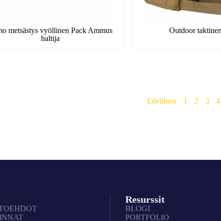
o metsästys vyöllinen Pack Ammus
Outdoor taktine
haltija
Edellinen
1
2
3
4
Resurssit
HTOEHDOT
BLOGI
INNAT
PORTFOLIO