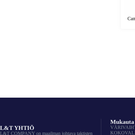
Cam
Mukauta
L&T YHTIÖ
VÄRIVAI
KOKOVAL
L&T COMPANY on maailman johtava taktisten