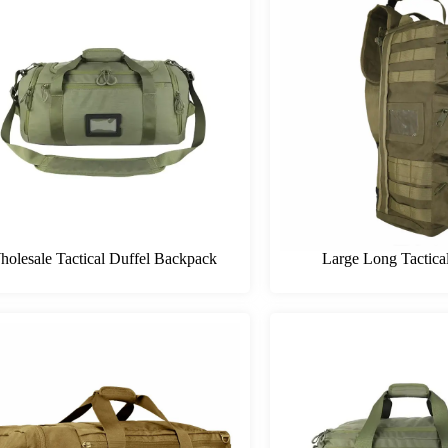
Ukrainian
Korean
Swedish
Indonesian
Italian
Lithuanian
Turkish
olesale Tactical Duffel Backpack
Large Long Tactica