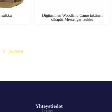
n salkku
Digitaalinen Woodland Camo taktinen
olkapää Messenger laukku
5
Seuraava
Yhteystiedot
Osoite: