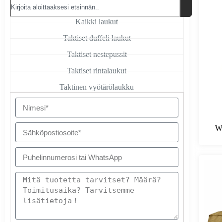
Kaikki laukut
Taktiset duffeli laukut
Taktiset nestepussit
Taktiset rintalaukut
Taktinen vyötärölaukku
Wh