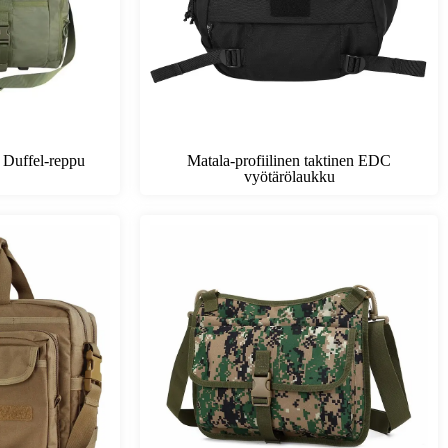
Duffel-reppu
Matala-profiilinen taktinen EDC
vyötärölaukku