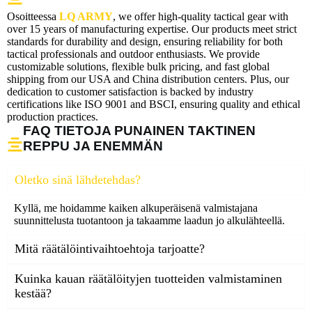
Osoitteessa
LQ ARMY
, we offer high-quality tactical gear with
over 15 years of manufacturing expertise. Our products meet strict
standards for durability and design, ensuring reliability for both
tactical professionals and outdoor enthusiasts. We provide
customizable solutions, flexible bulk pricing, and fast global
shipping from our USA and China distribution centers. Plus, our
dedication to customer satisfaction is backed by industry
certifications like ISO 9001 and BSCI, ensuring quality and ethical
production practices.
FAQ TIETOJA PUNAINEN TAKTINEN
REPPU JA ENEMMÄN
Oletko sinä lähdetehdas?
Kyllä, me hoidamme kaiken alkuperäisenä valmistajana
suunnittelusta tuotantoon ja takaamme laadun jo alkulähteellä.
Mitä räätälöintivaihtoehtoja tarjoatte?
Kuinka kauan räätälöityjen tuotteiden valmistaminen
kestää?