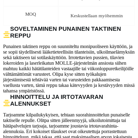
MOQ
Keskustellaan myöhemmin
SOVELTAMINEN PUNAINEN TAKTINEN
REPPU
Punainen taktinen reppu on suunniteltu monipuoliseen käyttöön, ja
se sopii täydellisesti lääketieteellisiin tilanteisiin, ulkoilmaelämyksiin
sekä taktiseen tai sotilaskäyttöön. Irrotettavien pussien, tilavien
lokeroiden ja laserleikatun MOLLE-järjestelmän ansiosta siihen
mahtuu kaikki hätätilanteiden vastaajille tai viikonloppuretkeilijöille
välttämättömät varusteet. Olipa kyse sitten työkalujen
järjestämisestä tehtävää varten tai varusteiden pakkaamisesta
vaellusta varten, tämä reppu takaa kätevyyden ja kestävyyden missä
tahansa ympäristössä.
HINNOITTELU JA IRTOTAVARAN
ALENNUKSET
Tarjoamme kilpailukykyisen, tehtaan suorahinnoittelun punaiselle
taktiselle repulle. Olitpa sitten jälleenmyyjä, ulkoilutoimittaja tai
hätäpalvelujen tarjoaja, tarjoamme joustavia irtotavarahinta-
alennuksia. Eri kokoiset tilaukset ovat oikeutettuja porrastettuun
hinnoitteluun, mikä takaa, että saat maksimaalisen arvon jokaisesta