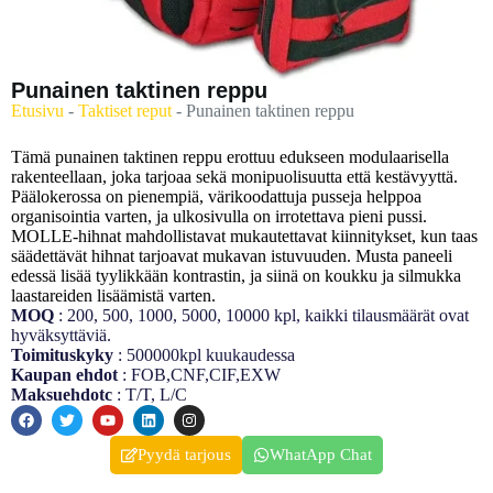
Punainen taktinen reppu
Etusivu
-
Taktiset reput
-
Punainen taktinen reppu
Tämä punainen taktinen reppu erottuu edukseen modulaarisella
rakenteellaan, joka tarjoaa sekä monipuolisuutta että kestävyyttä.
Päälokerossa on pienempiä, värikoodattuja pusseja helppoa
organisointia varten, ja ulkosivulla on irrotettava pieni pussi.
MOLLE-hihnat mahdollistavat mukautettavat kiinnitykset, kun taas
säädettävät hihnat tarjoavat mukavan istuvuuden. Musta paneeli
edessä lisää tyylikkään kontrastin, ja siinä on koukku ja silmukka
laastareiden lisäämistä varten.
MOQ
: 200, 500, 1000, 5000, 10000 kpl, kaikki tilausmäärät ovat
hyväksyttäviä.
Toimituskyky
: 500000kpl kuukaudessa
Kaupan ehdot
: FOB,CNF,CIF,EXW
Maksuehdotc
: T/T, L/C
Pyydä tarjous
WhatApp Chat