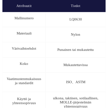
Attribuutit
Tiedot
Mallinumero
LQ0630
Materiaali
Nylon
Värivaihtoehdot
Punainen tai mukautettu
Koko
Mukautettavissa
Vaatimustenmukaisuus
ISO、ASTM
ja standardit
ulkona, taktinen, sotilaallinen,
Käyttö ja
MOLLE-järjestelmän
yhteensopivuus
yhteensopivuus