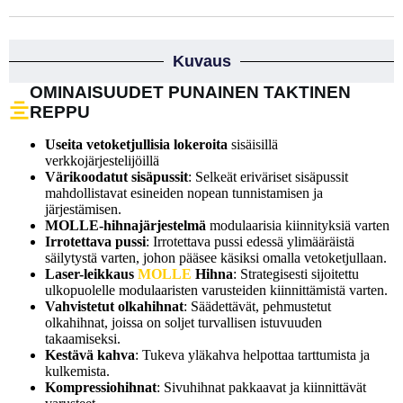
Kuvaus
OMINAISUUDET PUNAINEN TAKTINEN
REPPU
Useita vetoketjullisia lokeroita
sisäisillä
verkkojärjestelijöillä
Värikoodatut sisäpussit
: Selkeät eriväriset sisäpussit
mahdollistavat esineiden nopean tunnistamisen ja
järjestämisen.
MOLLE-hihnajärjestelmä
modulaarisia kiinnityksiä varten
Irrotettava pussi
: Irrotettava pussi edessä ylimääräistä
säilytystä varten, johon pääsee käsiksi omalla vetoketjullaan.
Laser-leikkaus
MOLLE
Hihna
: Strategisesti sijoitettu
ulkopuolelle modulaaristen varusteiden kiinnittämistä varten.
Vahvistetut olkahihnat
: Säädettävät, pehmustetut
olkahihnat, joissa on soljet turvallisen istuvuuden
takaamiseksi.
Kestävä kahva
: Tukeva yläkahva helpottaa tarttumista ja
kulkemista.
Kompressiohihnat
: Sivuhihnat pakkaavat ja kiinnittävät