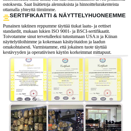
ostoksesta. Saat lisätietoja alennuksista ja hinnoittelurakenteista
ottamalla yhteyttä tiimiimme.
SERTIFIKAATTI & NÄYTTELYHUONEEMME
Punainen taktinen reppumme täyttää tiukat laatu- ja eettiset
standardit, mukaan lukien ISO 9001- ja BSCI-sertifikaatit.
Toivotamme sinut tervetulleeksi tutustumaan USA:n ja Kiinan
näyttelytiloihimme ja kokemaan käsityötaidon ja laadun
omakohtaisesti. Varmistamme, että jokainen tuote täyttää
kestävyyden ja operatiivisen käytön korkeimmat mittapuut.