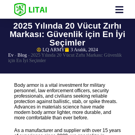
2025 Yılında 20 Vücut Zırhı
Markası: Güvenlik için En İyi
Seçimler
LQ ARMY
3 Aralık, 2024
Ev
-
Blog
-
2025 Yılında 20 Vücut Zırhı Markası: Güvenlik
için En İyi Seçimler
Body armor is a vital investment for military
personnel, law enforcement officers, security
professionals, and civilians seeking reliable
protection against ballistic, stab, or spike threats.
Advances in materials science have made
modern body armor lighter, more durable, and
more comfortable than ever before.
As a manufacturer and supplier with over 15 years