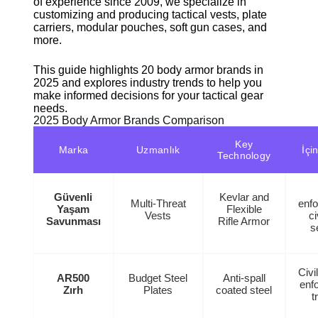
of experience since 2009, we specialize in
customizing and producing tactical vests, plate
carriers, modular pouches, soft gun cases, and
more.
This guide highlights 20 body armor brands in
2025 and explores industry trends to help you
make informed decisions for your tactical gear
needs.
2025 Body Armor Brands Comparison
Key
Marka
Uzmanlık
İçi
Technology
Güvenli
Kevlar and
Multi-Threat
enf
Yaşam
Flexible
Vests
ci
Savunması
Rifle Armor
s
Civi
AR500
Budget Steel
Anti-spall
enf
Zırh
Plates
coated steel
t