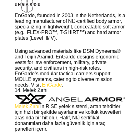
EnGarde, founded in 2003 in the Netherlands, is a
leading manufacturer of NIJ-certified body armor,
specializing in lightweight, concealable soft armor
(e.g., FLEX-PRO™, T-SHIRT™) and hard armor
plates (Level III/IV).
Using advanced materials like DSM Dyneema®
and Teijin Aramid, EnGarde designs ergonomic
vests for law enforcement, military, private
security, and civilians in high-risk roles.
EnGarde’s modular tactical carriers support
MOLLE systems, catering to diverse mission
needs. Visit
EnGarde
.
14. Melek Zırhı
Melek Zırhı
'in RISE yelek sistemi, artan tehditler
için hızlı bir şekilde ayarlanır ve kolluk kuvvetleri
arasında bir hit olur. Hafif, NIJ sertifikalı
donanımları daha fazla güvenlik için araç
panelleri içerir.