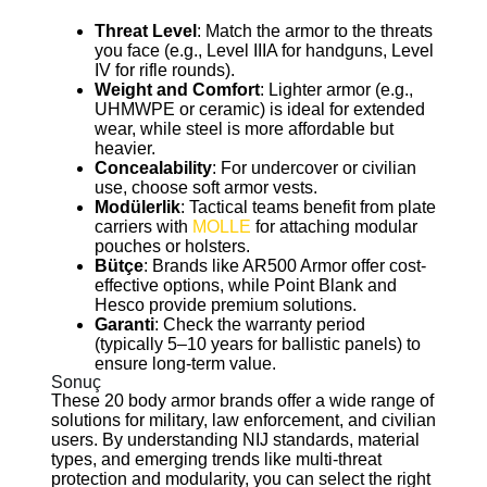
Threat Level
: Match the armor to the threats
you face (e.g., Level IIIA for handguns, Level
IV for rifle rounds).
Weight and Comfort
: Lighter armor (e.g.,
UHMWPE or ceramic) is ideal for extended
wear, while steel is more affordable but
heavier.
Concealability
: For undercover or civilian
use, choose soft armor vests.
Modülerlik
: Tactical teams benefit from plate
carriers with
MOLLE
for attaching modular
pouches or holsters.
Bütçe
: Brands like AR500 Armor offer cost-
effective options, while Point Blank and
Hesco provide premium solutions.
Garanti
: Check the warranty period
(typically 5–10 years for ballistic panels) to
ensure long-term value.
Sonuç
These 20 body armor brands offer a wide range of
solutions for military, law enforcement, and civilian
users. By understanding NIJ standards, material
types, and emerging trends like multi-threat
protection and modularity, you can select the right