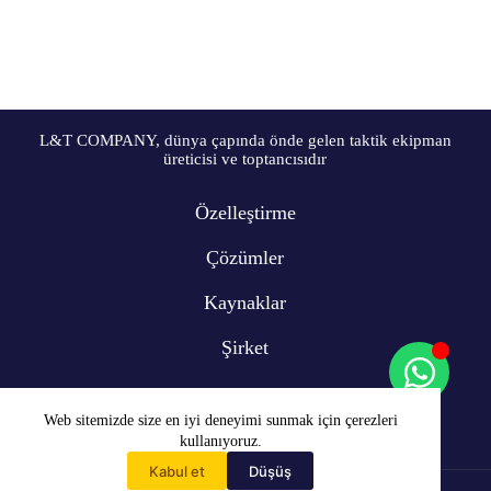
L&T COMPANY, dünya çapında önde gelen taktik ekipman
üreticisi ve toptancısıdır
Özelleştirme
Çözümler
Kaynaklar
Şirket
Web sitemizde size en iyi deneyimi sunmak için çerezleri
kullanıyoruz.
Kabul et
Düşüş
Ev
Telif Hakkı © 2009-2024 L&T COMPANY Co, Ltd. Tüm