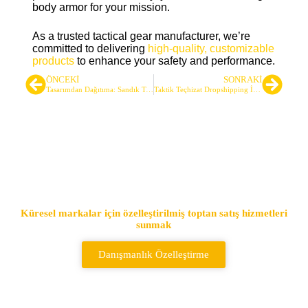
body armor for your mission.
As a trusted tactical gear manufacturer, we’re
committed to delivering
high-quality, customizable
products
to enhance your safety and performance.
ÖNCEKI
SONRAKI
Tasarımdan Dağıtıma: Sandık Teçhizatları için Profesyonel Bir Kılavuz
Taktik Teçhizat Dropshipping İşine Nasıl Başlanır
Lider Taktik Çanta ve Sırt
Çantası Tedarikçisi
Küresel markalar için özelleştirilmiş toptan satış hizmetleri
sunmak
Danışmanlık Özelleştirme