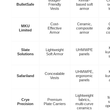
Budget-
Kevlar-
Ci
BulletSafe
Friendly
based soft
s
Vests
armor
Cost-
Ceramic,
MKU
Effective
composite
d
Limited
Armor
armor
co
Slate
Lightweight
UHMWPE
kuv
Solutions
Soft Armor
panels
s
UHMWPE,
Concealable
Safariland
ergonomic
kuv
Vests
panels
Lightweight
M
Crye
Premium
fabrics,
s
Precision
Plate Carriers
multi-curve
op
ceramics