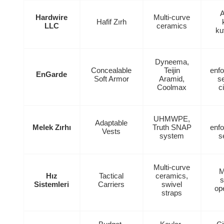
A
Hardwire
Multi-curve
Hafif Zırh
LLC
ceramics
ku
Dyneema,
Concealable
Teijin
enf
EnGarde
Soft Armor
Aramid,
se
Coolmax
c
UHMWPE,
Adaptable
Melek Zırhı
Truth SNAP
enf
Vests
system
s
Multi-curve
M
Hız
Tactical
ceramics,
s
Sistemleri
Carriers
swivel
op
straps