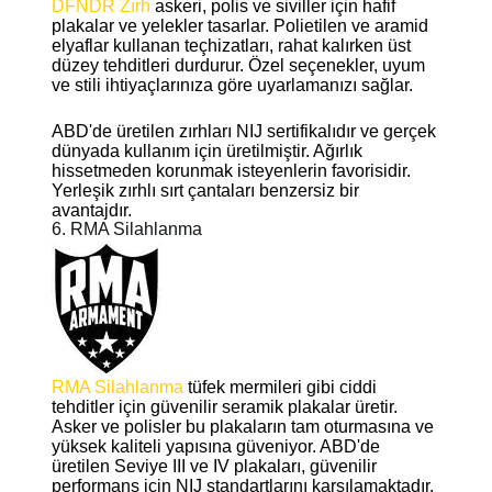
DFNDR Zırh
askeri, polis ve siviller için hafif
plakalar ve yelekler tasarlar. Polietilen ve aramid
elyaflar kullanan teçhizatları, rahat kalırken üst
düzey tehditleri durdurur. Özel seçenekler, uyum
ve stili ihtiyaçlarınıza göre uyarlamanızı sağlar.
ABD'de üretilen zırhları NIJ sertifikalıdır ve gerçek
dünyada kullanım için üretilmiştir. Ağırlık
hissetmeden korunmak isteyenlerin favorisidir.
Yerleşik zırhlı sırt çantaları benzersiz bir
avantajdır.
6. RMA Silahlanma
RMA Silahlanma
tüfek mermileri gibi ciddi
tehditler için güvenilir seramik plakalar üretir.
Asker ve polisler bu plakaların tam oturmasına ve
yüksek kaliteli yapısına güveniyor. ABD'de
üretilen Seviye III ve IV plakaları, güvenilir
performans için NIJ standartlarını karşılamaktadır.