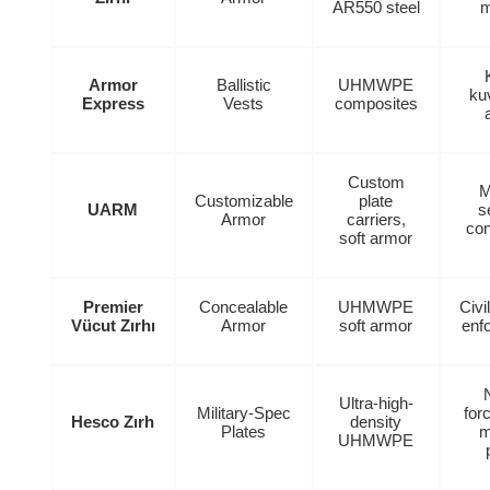
AR550 steel
m
Armor
Ballistic
UHMWPE
kuv
Express
Vests
composites
Custom
M
Customizable
plate
UARM
s
Armor
carriers,
con
soft armor
Premier
Concealable
UHMWPE
Civi
Vücut Zırhı
Armor
soft armor
enf
Ultra-high-
Military-Spec
for
Hesco Zırh
density
Plates
m
UHMWPE