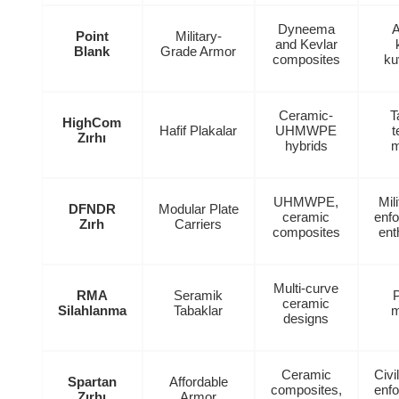
Dyneema
A
Point
Military-
and Kevlar
Blank
Grade Armor
composites
ku
Ceramic-
T
HighCom
Hafif Plakalar
UHMWPE
t
Zırhı
hybrids
m
UHMWPE,
Mil
DFNDR
Modular Plate
ceramic
enf
Zırh
Carriers
composites
ent
Multi-curve
RMA
Seramik
P
ceramic
Silahlanma
Tabaklar
m
designs
Ceramic
Civi
Spartan
Affordable
composites,
enf
Zırhı
Armor