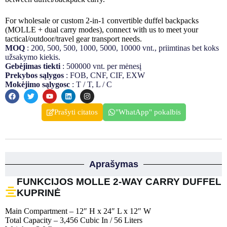
For wholesale or custom 2-in-1 convertible duffel backpacks
(MOLLE + dual carry modes), connect with us to meet your
tactical/outdoor/travel gear transport needs.
MOQ
: 200, 500, 500, 1000, 5000, 10000 vnt., priimtinas bet koks
užsakymo kiekis.
Gebėjimas tiekti
: 500000 vnt. per mėnesį
Prekybos sąlygos
: FOB, CNF, CIF, EXW
Mokėjimo sąlygosc
: T / T, L / C
Prašyti citatos
"WhatApp" pokalbis
Aprašymas
FUNKCIJOS MOLLE 2-WAY CARRY DUFFEL
KUPRINĖ
Main Compartment – 12″ H x 24″ L x 12″ W
Total Capacity – 3,456 Cubic In / 56 Liters