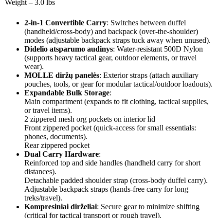
Weight – 3.0 lbs
2-in-1 Convertible Carry
: Switches between duffel
(handheld/cross-body) and backpack (over-the-shoulder)
modes (adjustable backpack straps tuck away when unused).
Didelio atsparumo audinys
: Water-resistant 500D Nylon
(supports heavy tactical gear, outdoor elements, or travel
wear).
MOLLE diržų panelės
: Exterior straps (attach auxiliary
pouches, tools, or gear for modular tactical/outdoor loadouts).
Expandable Bulk Storage
:
Main compartment (expands to fit clothing, tactical supplies,
or travel items).
2 zippered mesh org pockets on interior lid
Front zippered pocket (quick-access for small essentials:
phones, documents).
Rear zippered pocket
Dual Carry Hardware
:
Reinforced top and side handles (handheld carry for short
distances).
Detachable padded shoulder strap (cross-body duffel carry).
Adjustable backpack straps (hands-free carry for long
treks/travel).
Kompresiniai dirželiai
: Secure gear to minimize shifting
(critical for tactical transport or rough travel).