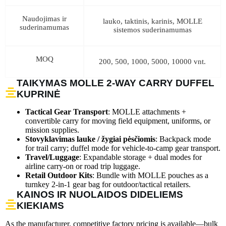
Naudojimas ir
lauko, taktinis, karinis, MOLLE
suderinamumas
sistemos suderinamumas
MOQ
200, 500, 1000, 5000, 10000 vnt.
TAIKYMAS MOLLE 2-WAY CARRY DUFFEL
KUPRINĖ
Tactical Gear Transport
: MOLLE attachments +
convertible carry for moving field equipment, uniforms, or
mission supplies.
Stovyklavimas lauke / žygiai pėsčiomis
: Backpack mode
for trail carry; duffel mode for vehicle-to-camp gear transport.
Travel/Luggage
: Expandable storage + dual modes for
airline carry-on or road trip luggage.
Retail Outdoor Kits
: Bundle with MOLLE pouches as a
turnkey 2-in-1 gear bag for outdoor/tactical retailers.
KAINOS IR NUOLAIDOS DIDELIEMS
KIEKIAMS
As the manufacturer, competitive factory pricing is available—bulk