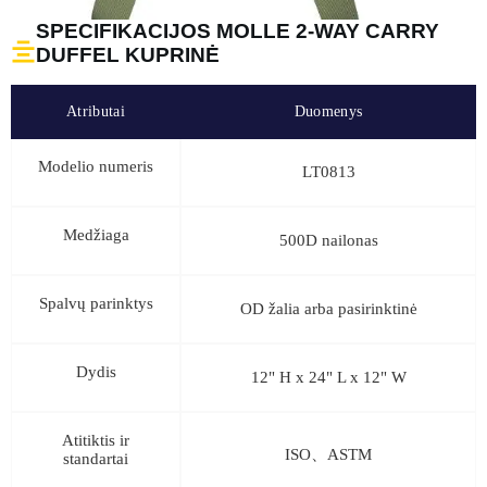
SPECIFIKACIJOS MOLLE 2-WAY CARRY
DUFFEL KUPRINĖ
Atributai
Duomenys
Modelio numeris
LT0813
Medžiaga
500D nailonas
Spalvų parinktys
OD žalia arba pasirinktinė
Dydis
12" H x 24" L x 12" W
Atitiktis ir
ISO、ASTM
standartai