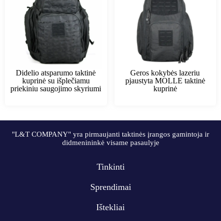
Didelio atsparumo taktinė
Geros kokybės lazeriu
kuprinė su išplečiamu
pjaustyta MOLLE taktinė
priekiniu saugojimo skyriumi
kuprinė
"L&T COMPANY" yra pirmaujanti taktinės įrangos gamintoja ir
didmenininkė visame pasaulyje
Tinkinti
Sprendimai
Ištekliai