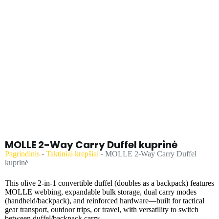
MOLLE 2-Way Carry Duffel kuprinė
Pagrindinis
-
Taktiniai krepšiai
-
MOLLE 2-Way Carry Duffel
kuprinė
This olive 2-in-1 convertible duffel (doubles as a backpack) features
MOLLE webbing, expandable bulk storage, dual carry modes
(handheld/backpack), and reinforced hardware—built for tactical
gear transport, outdoor trips, or travel, with versatility to switch
between duffel/backpack carry.