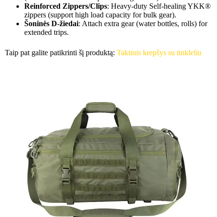
Reinforced Zippers/Clips
: Heavy-duty Self-healing YKK®
zippers (support high load capacity for bulk gear).
Šoninės D-žiedai
: Attach extra gear (water bottles, rolls) for
extended trips.
Taip pat galite patikrinti šį produktą:
Taktinis krepšys su tinkleliu