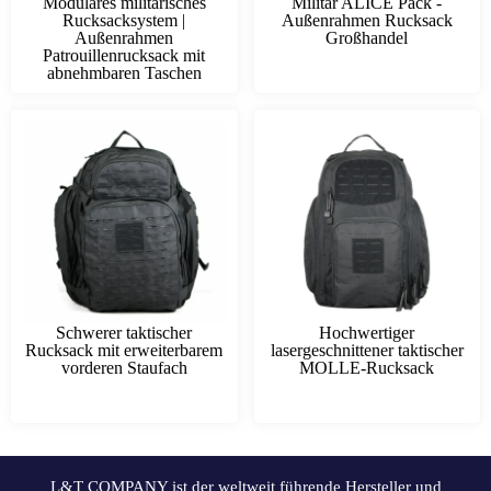
Modulares militärisches
Militär ALICE Pack -
Rucksacksystem |
Außenrahmen Rucksack
Außenrahmen
Großhandel
Patrouillenrucksack mit
abnehmbaren Taschen
Schwerer taktischer
Hochwertiger
Rucksack mit erweiterbarem
lasergeschnittener taktischer
vorderen Staufach
MOLLE-Rucksack
L&T COMPANY ist der weltweit führende Hersteller und