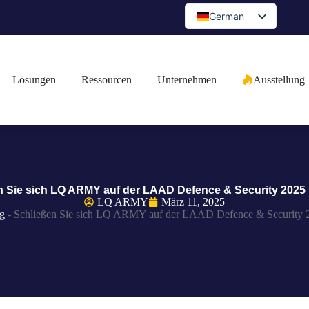
German
English
Spanish
Lösungen
Ressourcen
Unternehmen
Ausstellung
Portuguese
Arabic
French
Japanese
Russian
n Sie sich LQ ARMY auf der LAAD Defence & Security 2025 i
Bulgarian
LQ ARMY
März 11, 2025
g
-
Schließen Sie sich LQ ARMY auf der LAAD Defence & Security 2
Greek
Czech
Romanian
Ukrainian