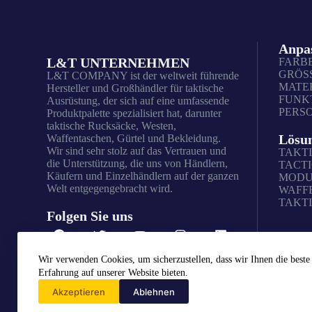
Anpa
L&T UNTERNEHMEN
FARB
GRÖS
L&T COMPANY ist der weltweit führende
MATE
Hersteller und Großhändler für taktische
FUNK
Ausrüstung, der sich auf eine umfassende
PERS
Produktpalette spezialisiert hat, darunter
taktische Rucksäcke, Westen,
Lösu
Waffentaschen, Gürtel und Bekleidung.
Wir sind sehr stolz auf das Vertrauen und
TAKT
die Unterstützung, die uns von Händlern,
TACTI
Käufern und Einzelhändlern auf der ganzen
MODU
Welt entgegengebracht wird.
WAFF
TAKT
Folgen Sie uns
Wir verwenden Cookies, um sicherzustellen, dass wir Ihnen die beste
Erfahrung auf unserer Website bieten.
Akzeptieren
Ablehnen