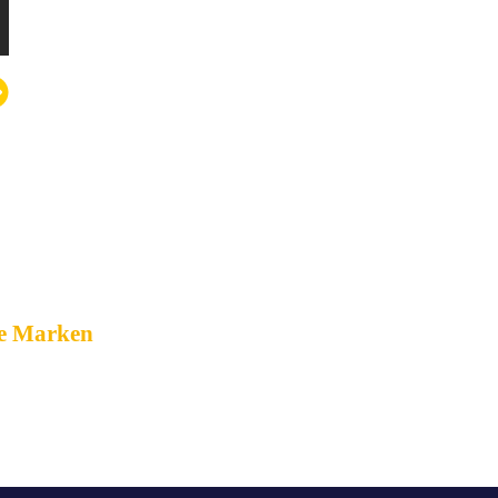
n Taschen und
le Marken