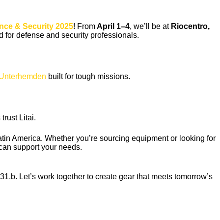
Finnish
Korean
ce & Security 2025
! From
April 1–4
, we’ll be at
Riocentro,
Swedish
 for defense and security professionals.
Indonesian
Italian
Unterhemden
built for tough missions.
Lithuanian
Turkish
rust Litai.
Latin America. Whether you’re sourcing equipment or looking for
 can support your needs.
31.b. Let’s work together to create gear that meets tomorrow’s